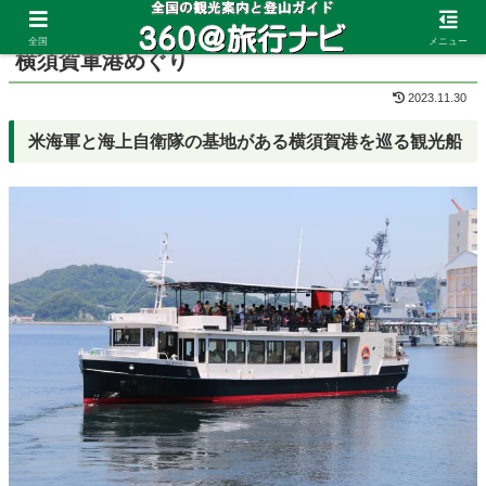
ホーム
神奈川県
横須賀
全国
メニュー
横須賀軍港めぐり
2023.11.30
米海軍と海上自衛隊の基地がある横須賀港を巡る観光船