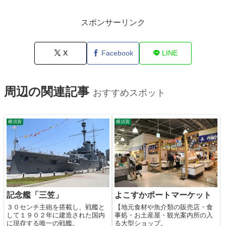
スポンサーリンク
X
Facebook
LINE
周辺の関連記事
おすすめスポット
横須賀
横須賀
記念艦「三笠」
よこすかポートマーケット
３０センチ主砲を搭載し、戦艦と
【地元食材や魚介類の販売店・食
して１９０２年に建造された国内
事処・お土産屋・観光案内所の入
に現存する唯一の戦艦。
る大型ショップ。