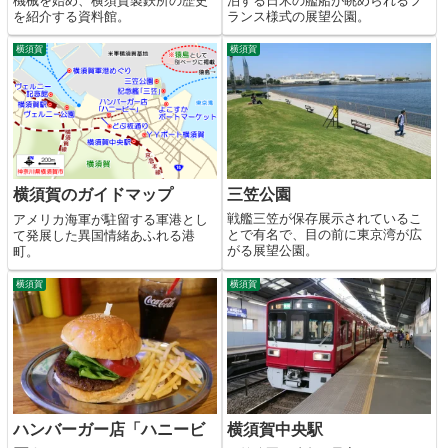
機械を始め、横須賀製鉄所の歴史
泊する日米の艦船が眺められるフ
を紹介する資料館。
ランス様式の展望公園。
横須賀
横須賀
三笠公園
横須賀のガイドマップ
戦艦三笠が保存展示されているこ
アメリカ海軍が駐留する軍港とし
とで有名で、目の前に東京湾が広
て発展した異国情緒あふれる港
がる展望公園。
町。
横須賀
横須賀
ハンバーガー店「ハニービ
横須賀中央駅