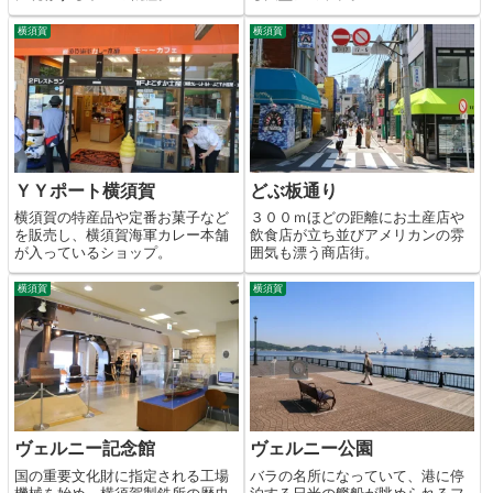
横須賀
横須賀
ＹＹポート横須賀
どぶ板通り
横須賀の特産品や定番お菓子など
３００ｍほどの距離にお土産店や
を販売し、横須賀海軍カレー本舗
飲食店が立ち並びアメリカンの雰
が入っているショップ。
囲気も漂う商店街。
横須賀
横須賀
ヴェルニー記念館
ヴェルニー公園
国の重要文化財に指定される工場
バラの名所になっていて、港に停