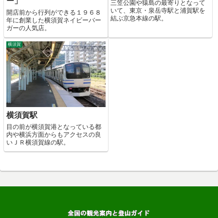
ー」
三笠公園や猿島の最寄りとなって
いて、東京・泉岳寺駅と浦賀駅を
開店前から行列ができる１９６８
結ぶ京急本線の駅。
年に創業した横須賀ネイビーバー
ガーの人気店。
横須賀
横須賀駅
目の前が横須賀港となっている都
内や横浜方面からもアクセスの良
いＪＲ横須賀線の駅。