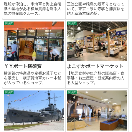
艦船が停泊し、米海軍と海上自衛
三笠公園や猿島の最寄りとなって
隊の基地がある横須賀港を巡る人
いて、東京・泉岳寺駅と浦賀駅を
気の観光船クルーズ。
結ぶ京急本線の駅。
横須賀
横須賀
ＹＹポート横須賀
よこすかポートマーケット
横須賀の特産品や定番お菓子など
【地元食材や魚介類の販売店・食
を販売し、横須賀海軍カレー本舗
事処・お土産屋・観光案内所の入
が入っているショップ。
る大型ショップ。
横須賀
横須賀