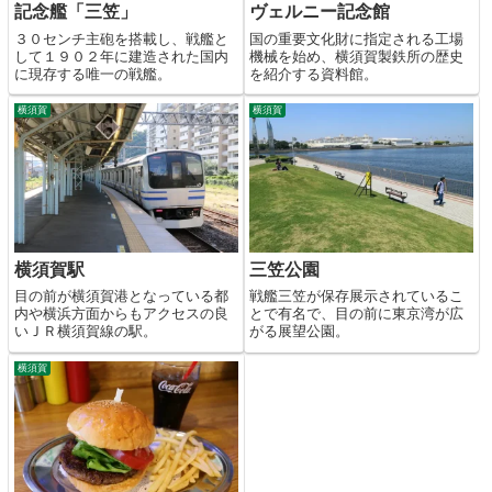
記念艦「三笠」
ヴェルニー記念館
３０センチ主砲を搭載し、戦艦と
国の重要文化財に指定される工場
して１９０２年に建造された国内
機械を始め、横須賀製鉄所の歴史
に現存する唯一の戦艦。
を紹介する資料館。
横須賀
横須賀
横須賀駅
三笠公園
目の前が横須賀港となっている都
戦艦三笠が保存展示されているこ
内や横浜方面からもアクセスの良
とで有名で、目の前に東京湾が広
いＪＲ横須賀線の駅。
がる展望公園。
横須賀