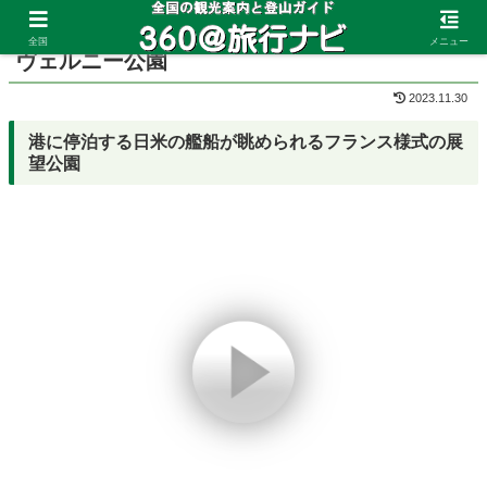
ホーム
神奈川県
横須賀
全国
メニュー
ヴェルニー公園
2023.11.30
港に停泊する日米の艦船が眺められるフランス様式の展
望公園