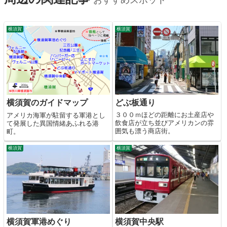
横須賀
横須賀
どぶ板通り
横須賀のガイドマップ
３００ｍほどの距離にお土産店や
アメリカ海軍が駐留する軍港とし
飲食店が立ち並びアメリカンの雰
て発展した異国情緒あふれる港
囲気も漂う商店街。
町。
横須賀
横須賀
横須賀軍港めぐり
横須賀中央駅