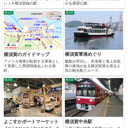
いＪＲ横須賀線の駅。
がる展望公園。
横須賀
横須賀
横須賀軍港めぐり
横須賀のガイドマップ
艦船が停泊し、米海軍と海上自衛
アメリカ海軍が駐留する軍港とし
隊の基地がある横須賀港を巡る人
て発展した異国情緒あふれる港
気の観光船クルーズ。
町。
横須賀
横須賀
よこすかポートマーケット
横須賀中央駅