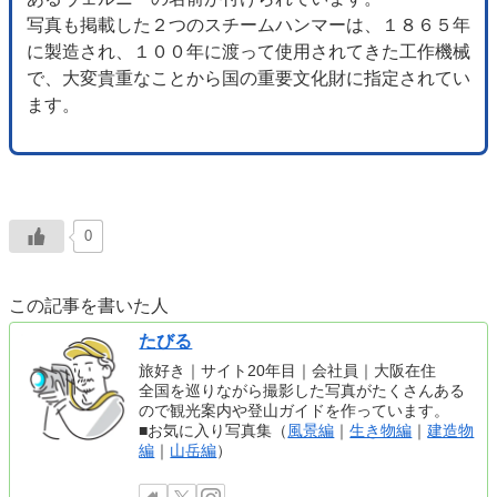
写真も掲載した２つのスチームハンマーは、１８６５年
に製造され、１００年に渡って使用されてきた工作機械
で、大変貴重なことから国の重要文化財に指定されてい
ます。
0
この記事を書いた人
たびる
旅好き｜サイト20年目｜会社員｜大阪在住
全国を巡りながら撮影した写真がたくさんある
ので観光案内や登山ガイドを作っています。
■お気に入り写真集（
風景編
｜
生き物編
｜
建造物
編
｜
山岳編
）