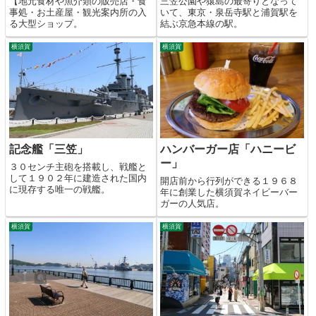
【地元食材や魚介類の販売店・食
三笠公園や猿島の最寄りとなって
事処・お土産屋・観光案内所の入
いて、東京・泉岳寺駅と浦賀駅を
る大型ショップ。
結ぶ京急本線の駅。
横須賀
横須賀
記念艦「三笠」
ハンバーガー店「ハニービ
ー」
３０センチ主砲を搭載し、戦艦と
して１９０２年に建造された国内
開店前から行列ができる１９６８
に現存する唯一の戦艦。
年に創業した横須賀ネイビーバー
ガーの人気店。
横須賀
横須賀