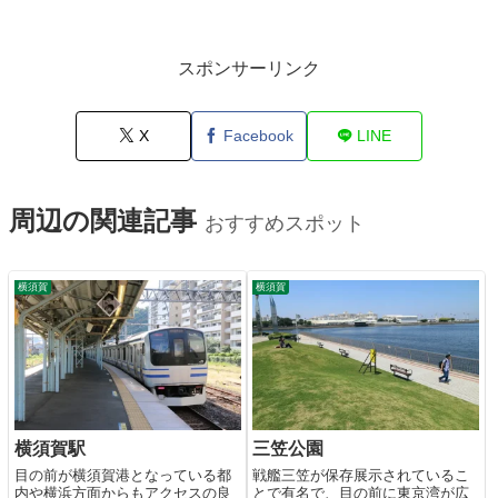
スポンサーリンク
X
Facebook
LINE
周辺の関連記事
おすすめスポット
横須賀
横須賀
横須賀駅
三笠公園
目の前が横須賀港となっている都
戦艦三笠が保存展示されているこ
内や横浜方面からもアクセスの良
とで有名で、目の前に東京湾が広