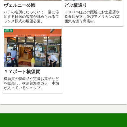
ヴェルニー公園
どぶ板通り
バラの名所になっていて、港に停
３００ｍほどの距離にお土産店や
泊する日米の艦船が眺められるフ
飲食店が立ち並びアメリカンの雰
ランス様式の展望公園。
囲気も漂う商店街。
横須賀
ＹＹポート横須賀
横須賀の特産品や定番お菓子など
を販売し、横須賀海軍カレー本舗
が入っているショップ。