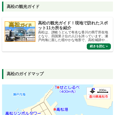
高松の観光ガイド
高松の観光ガイド！現地で訪れたスポ
ット11カ所を紹介
高松は、讃岐うどんで有名な香川の県庁所在地
となり、四国第２位の人口を誇っています。瀬
戸内海に面した穏やかな地形で、高松城跡や栗
林公園、展望台、グルメなど様々な観光スポッ
トがあります。
高松のガイドマップ