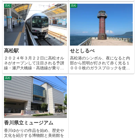
ある日本庭園です。
です。
高松
高松
高松駅
せとしるべ
２０２４年３月２２日に高松オル
高松港のシンボル、夜になると内
ネがオープンして注目される予讃
部から照明が灯されて赤く光る１
線・瀬戸大橋線・高徳線が乗り入
０００枚のガラスブロックを使用
れるＪＲの駅。
した世界初の灯台。
高松
香川県立ミュージアム
香川ゆかりの作品を始め、歴史や
文化を紹介する博物館と美術館を