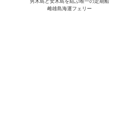
男木島と女木島を結ぶ唯一の定期船
雌雄島海運フェリー