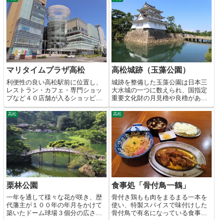
ど様々な観光スポットがありま
す。
マリタイムプラザ高松
高松城跡（玉藻公園）
利便性の良い高松駅前に位置し、
城跡を整備した玉藻公園は日本三
レストラン・カフェ・専門ショッ
大水城の一つに数えられ、国指定
プなど４０店舗が入るショッピン
重要文化財の月見櫓や良櫓があ
グモール。
り、堀に海水を引き込んだ海城と
して有名です。
高松
高松
栗林公園
食事処「骨付鳥一鶴」
一年を通して様々な花が咲き、歴
骨付き鶏もも肉をまるまる一本を
代藩主が１００年の年月をかけて
使い、特製スパイスで味付けした
築いたドーム球場３個分の広さが
骨付鳥で有名になっている食事処