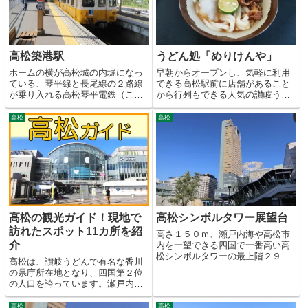
高松築港駅
うどん処「めりけんや」
ホームの横が高松城の内堀になっ
早朝からオープンし、気軽に利用
ている、琴平線と長尾線の２路線
できる高松駅前に店舗があること
が乗り入れる高松琴平電鉄（こと
から行列もできる人気の讃岐うど
でん）の駅。
んの専門店です。
高松
高松
高松の観光ガイド！現地で
高松シンボルタワー展望台
訪れたスポット11カ所を紹
高さ１５０ｍ、瀬戸内海や高松市
介
内を一望できる四国で一番高い高
松シンボルタワーの最上階２９階
高松は、讃岐うどんで有名な香川
にある展望フロア。
の県庁所在地となり、四国第２位
の人口を誇っています。瀬戸内海
に面した穏やかな地形で、高松城
跡や栗林公園、展望台、グルメな
高松
高松