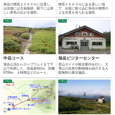
旭岳の標高２０６０ｍに位置し、
標高１６６０ｍにある美しい池
山頂側には大崩落跡、眼下には美
で、水面に映り込む旭岳や噴煙の
しい景色の広がる場所。
上る光景を見られる場所。
大雪山
大雪山
中岳コース
旭岳ビジターセンター
旭岳山頂からロープウェイまで下
登山ガイドや観光案内を行い、大
山で利用した、高低差691m、距離
雪山の自然や動植物を紹介する入
8700m、４時間ほどのルート。
館無料の展示施設。
大雪山
大雪山