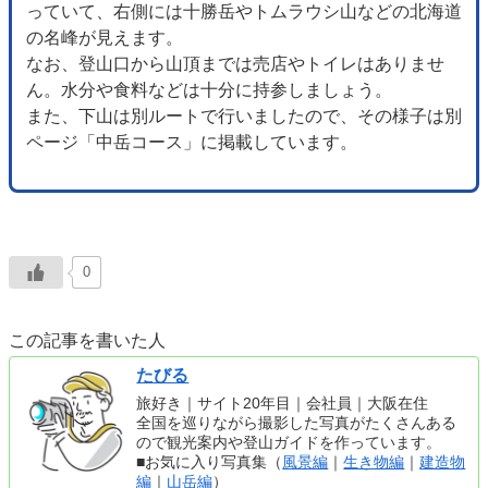
っていて、右側には十勝岳やトムラウシ山などの北海道
の名峰が見えます。
なお、登山口から山頂までは売店やトイレはありませ
ん。水分や食料などは十分に持参しましょう。
また、下山は別ルートで行いましたので、その様子は別
ページ「中岳コース」に掲載しています。
0
この記事を書いた人
たびる
旅好き｜サイト20年目｜会社員｜大阪在住
全国を巡りながら撮影した写真がたくさんある
ので観光案内や登山ガイドを作っています。
■お気に入り写真集（
風景編
｜
生き物編
｜
建造物
編
｜
山岳編
）