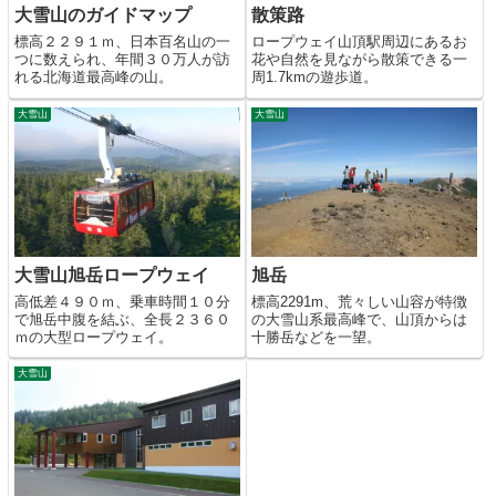
散策路
大雪山のガイドマップ
ロープウェイ山頂駅周辺にあるお
標高２２９１ｍ、日本百名山の一
花や自然を見ながら散策できる一
つに数えられ、年間３０万人が訪
周1.7kmの遊歩道。
れる北海道最高峰の山。
大雪山
大雪山
大雪山旭岳ロープウェイ
旭岳
高低差４９０ｍ、乗車時間１０分
標高2291m、荒々しい山容が特徴
で旭岳中腹を結ぶ、全長２３６０
の大雪山系最高峰で、山頂からは
ｍの大型ロープウェイ。
十勝岳などを一望。
大雪山