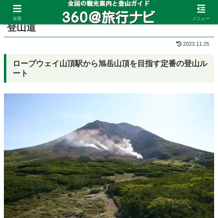
ホーム
北海道
大雪山
全国
メニュー
登山道
2023.11.25
ロープウェイ山頂駅から旭岳山頂を目指す定番の登山ル
ート