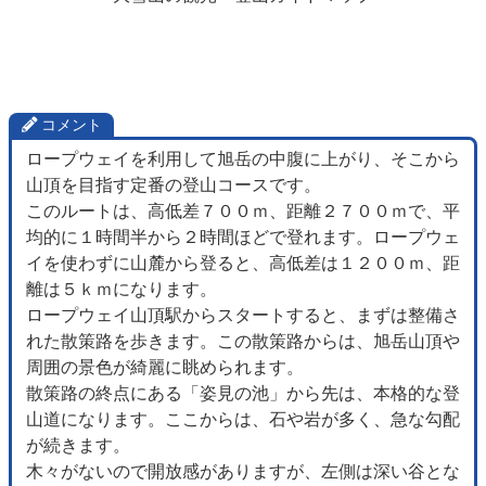
コメント
ロープウェイを利用して旭岳の中腹に上がり、そこから
山頂を目指す定番の登山コースです。
このルートは、高低差７００ｍ、距離２７００ｍで、平
均的に１時間半から２時間ほどで登れます。ロープウェ
イを使わずに山麓から登ると、高低差は１２００ｍ、距
離は５ｋｍになります。
ロープウェイ山頂駅からスタートすると、まずは整備さ
れた散策路を歩きます。この散策路からは、旭岳山頂や
周囲の景色が綺麗に眺められます。
散策路の終点にある「姿見の池」から先は、本格的な登
山道になります。ここからは、石や岩が多く、急な勾配
が続きます。
木々がないので開放感がありますが、左側は深い谷とな