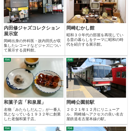
内田修ジャズコレクション
岡崎むかし館
展示室
昭和３０年代の部屋を再現してい
る昔の暮らしをテーマに昭和の時
岡崎出身の外科医・故内田氏が収
代を紹介する展示館。
集したレコードなどジャズについ
て展示する資料館。
岡崎
岡崎
和菓子店「和泉屋」
岡崎公園前駅
名物「みたらしだんご」が一番人
２０２１年１２月にリニューア
気となっている１９３２年に創業
ル、岡崎城へアクセスの良い名古
した老舗和菓子店。
屋鉄道名古屋本線の駅。
岡崎
岡崎