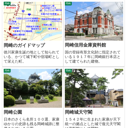
岡崎
岡崎
岡崎信用金庫資料館
岡崎のガイドマップ
国の登録有形文化財に指定されて
徳川家康生誕の地として知られて
いる１９１７年に岡崎銀行本店と
いる、かつて城下町や宿場町とし
して建てられた建物。
て栄えた町。
岡崎
岡崎
岡崎公園
岡崎城天守閣
日本のさくら名所１００選、家康
１５４２年に生まれた家康が天下
ゆかりの史跡も残る岡崎城跡に整
統一の拠点とした城で復元天守閣