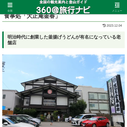
ホーム
愛知県
岡崎
全国
メニュー
食事処「大正庵釜春」
2023.12.04
明治時代に創業した釜揚げうどんが有名になっている老
舗店