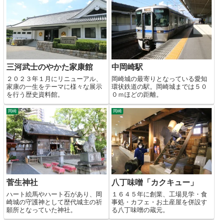
三河武士のやかた家康館
中岡崎駅
２０２３年１月にリニューアル、
岡崎城の最寄りとなっている愛知
家康の一生をテーマに様々な展示
環状鉄道の駅。岡崎城までは５０
を行う歴史資料館。
０ｍほどの距離。
岡崎
岡崎
菅生神社
八丁味噌「カクキュー」
ハート絵馬やハート石があり、岡
１６４５年に創業、工場見学・食
崎城の守護神として歴代城主の祈
事処・カフェ・お土産屋を併設す
願所となっていた神社。
る八丁味噌の蔵元。