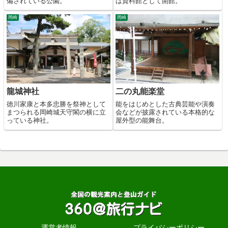
備されている公園。
は資料館として開館。
岡崎
岡崎
龍城神社
二の丸能楽堂
徳川家康と本多忠勝を祭神として
能をはじめとした古典芸能や演奏
まつられる岡崎城天守閣の横に立
会などが披露されている本格的な
っている神社。
屋外型の能舞台。
運営者情報
プライバシーポリシー