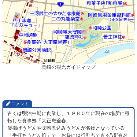
岡崎の観光ガイドマップ
コメント
古くは明治中期に創業し、１９８０年に現在の場所に移
転した食事処「大正庵釜春」
釜揚げうどんや味噌煮込みうどんが名物となっている
「手打ちうどん処」で、お昼には行列もできる”超”有名