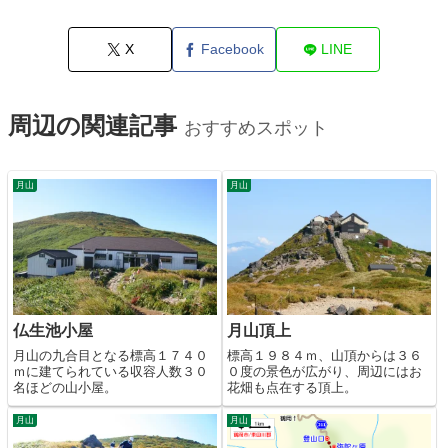
X
Facebook
LINE
周辺の関連記事
おすすめスポット
月山
月山
仏生池小屋
月山頂上
月山の九合目となる標高１７４０
標高１９８４ｍ、山頂からは３６
ｍに建てられている収容人数３０
０度の景色が広がり、周辺にはお
名ほどの山小屋。
花畑も点在する頂上。
月山
月山