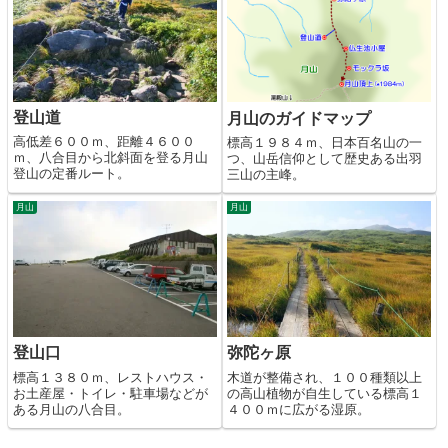
登山道
月山のガイドマップ
高低差６００ｍ、距離４６００
標高１９８４ｍ、日本百名山の一
ｍ、八合目から北斜面を登る月山
つ、山岳信仰として歴史ある出羽
登山の定番ルート。
三山の主峰。
月山
月山
登山口
弥陀ヶ原
標高１３８０ｍ、レストハウス・
木道が整備され、１００種類以上
お土産屋・トイレ・駐車場などが
の高山植物が自生している標高１
ある月山の八合目。
４００ｍに広がる湿原。