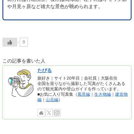
や月見ヶ原など雄大な景色が眺められます。
0
この記事を書いた人
たびる
旅好き｜サイト20年目｜会社員｜大阪在住
全国を巡りながら撮影した写真がたくさんある
ので観光案内や登山ガイドを作っています。
■お気に入り写真集（
風景編
｜
生き物編
｜
建造物
編
｜
山岳編
）