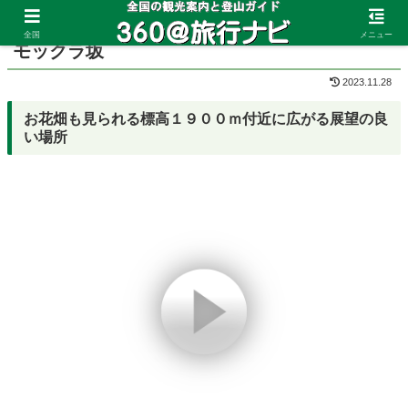
ホーム
山形県
月山
全国
メニュー
モックラ坂
2023.11.28
お花畑も見られる標高１９００ｍ付近に広がる展望の良
い場所