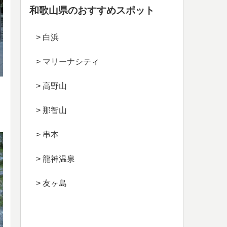
和歌山県のおすすめスポット
> 白浜
> マリーナシティ
> 高野山
> 那智山
> 串本
> 龍神温泉
> 友ヶ島