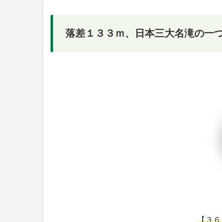
落差１３３ｍ、日本三大名滝の一
【３６