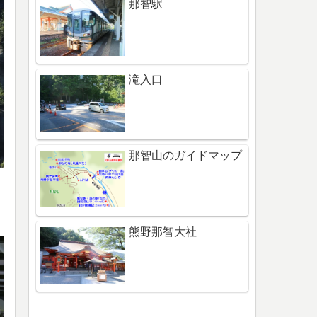
那智駅
滝入口
那智山のガイドマップ
熊野那智大社