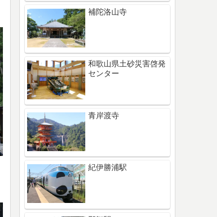
補陀洛山寺
和歌山県土砂災害啓発
センター
青岸渡寺
紀伊勝浦駅