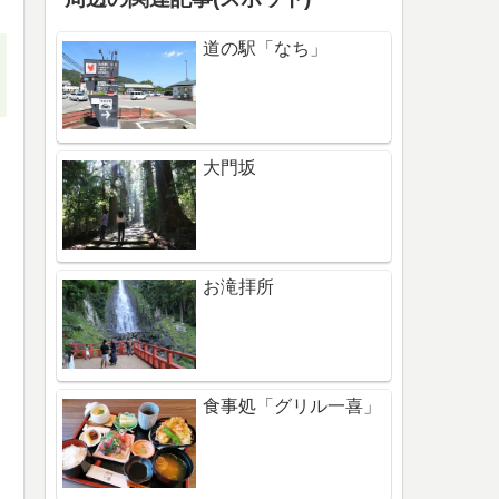
道の駅「なち」
大門坂
お滝拝所
食事処「グリル一喜」