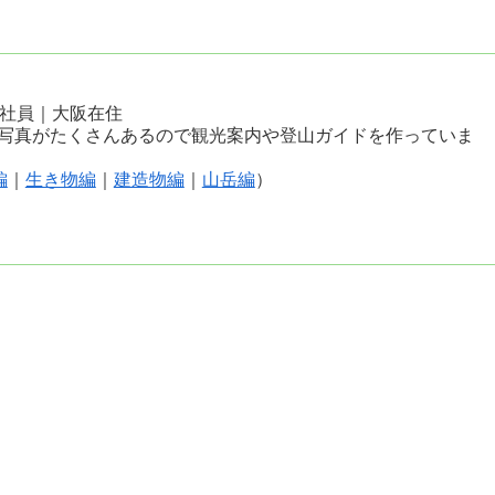
会社員｜大阪在住
写真がたくさんあるので観光案内や登山ガイドを作っていま
編
｜
生き物編
｜
建造物編
｜
山岳編
）