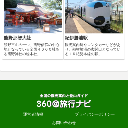
熊野那智大社
紀伊勝浦駅
熊野三山の一つ、熊野信仰の中心
観光案内所やレンタカーなどがあ
地となっている全国４０００社あ
り、那智勝浦の玄関口となってい
る熊野神社の総本社。
るＪＲ紀勢本線の駅。
運営者情報
プライバシーポリシー
お問い合わせ