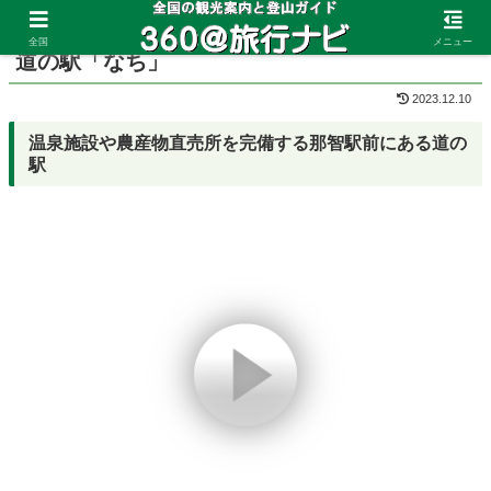
ホーム
和歌山県
那智山
全国
メニュー
道の駅「なち」
2023.12.10
温泉施設や農産物直売所を完備する那智駅前にある道の
駅