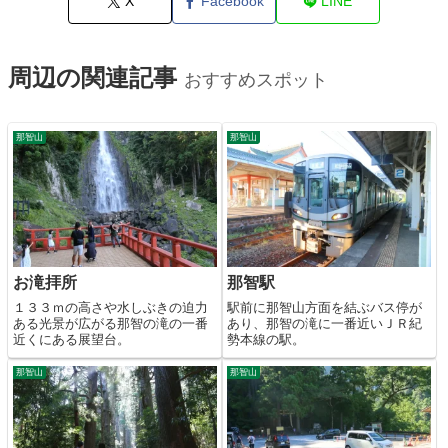
X
Facebook
LINE
周辺の関連記事
おすすめスポット
那智山
那智山
お滝拝所
那智駅
１３３ｍの高さや水しぶきの迫力
駅前に那智山方面を結ぶバス停が
ある光景が広がる那智の滝の一番
あり、那智の滝に一番近いＪＲ紀
近くにある展望台。
勢本線の駅。
那智山
那智山