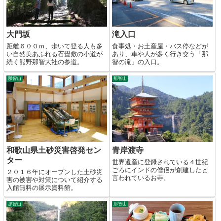
大門坂
滝入口
距離６００ｍ、歩いて登る人も多
食事処・お土産屋・バス停などが
い自然美あふれる石畳敷の小道が
あり、車や人が多く行き交う「那
続く熊野那智大社の参道。
智の滝」の入口。
那智山
那智山
和歌山県土砂災害啓発セン
青岸渡寺
ター
世界遺産に登録されている４世紀
ごろにインドの僧侶が創建したと
２０１６年にオープンした土砂災
言われているお寺。
害の被害や対策について紹介する
入館無料の展示資料館。
那智山
那智山