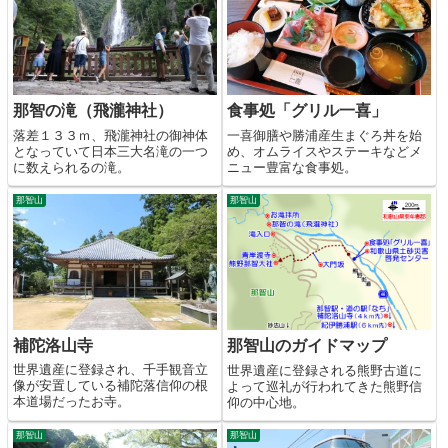
那智の滝（飛瀧神社）
食事処「グリル一喜」
落差１３３ｍ、飛瀧神社の御神体
一喜御膳や勝浦産生まぐろ丼を始
となっていて日本三大名滝の一つ
め、オムライスやステーキなどメ
に数えられるの滝。
ニュー豊富な食事処。
那智山
那智山
補陀洛山寺
那智山のガイドマップ
世界遺産に登録され、千手観音立
世界遺産に登録される熊野古道に
像が安置している補陀落信仰の根
よって巡礼が行われてきた熊野信
本道場だったお寺。
仰の中心地。
那智山
那智山