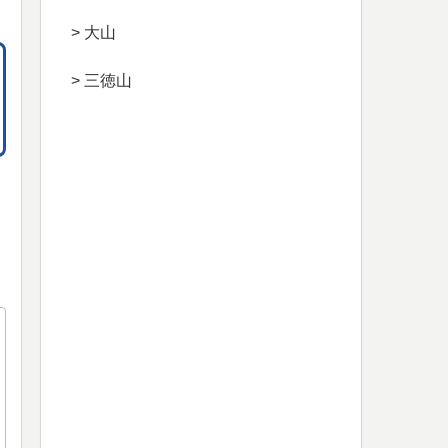
> 大山
> 三徳山