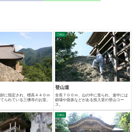
三徳山
登山道
化財に指定され、標高４４０ｍ
全長７００ｍ、山の中に造られ、途中には
建てられている三佛寺のお堂。
鎖場や急坂などがある投入堂の登山コー
ス。
三徳山