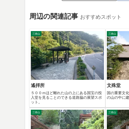
周辺の関連記事
おすすめスポット
三徳山
三徳山
遙拝所
文殊堂
５００ｍほど離れた山の上にある国宝の投
国の重要文
入堂を見ることのできる道路脇の展望スポ
の山の中に
ット。
三徳山
三徳山