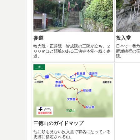
参道
投入堂
輪光院・正善院・皆成院の三院が立ち、２
日本で一番
００ｍほど距離のある三佛寺本堂へ続く参
断崖絶壁の
道。
院。
三徳山
三徳山のガイドマップ
他に類を見ない投入堂で有名になっている
史跡に指定される山。