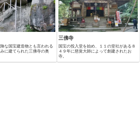
三佛寺
危険な国宝建造物とも言われる
国宝の投入堂を始め、１１の堂社がある８
窪みに建てられた三佛寺の奥
４９年に慈覚大師によって創建されたお
寺。