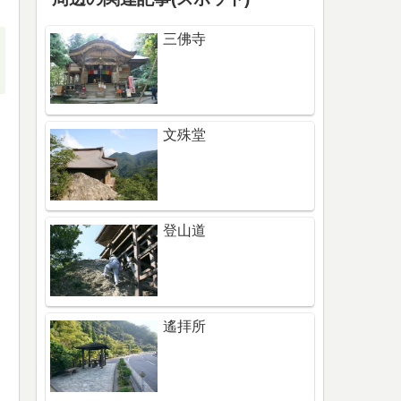
三佛寺
文殊堂
登山道
遙拝所