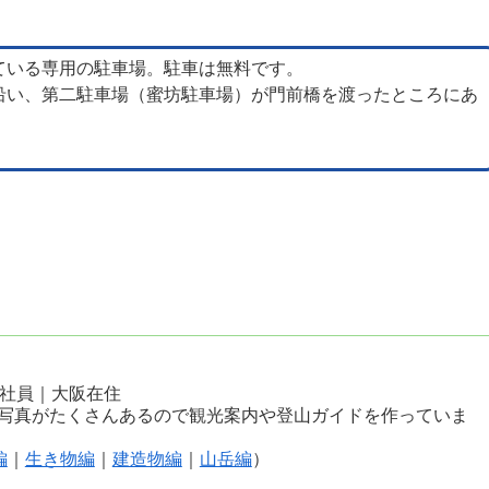
ている専用の駐車場。駐車は無料です。
沿い、第二駐車場（蜜坊駐車場）が門前橋を渡ったところにあ
会社員｜大阪在住
写真がたくさんあるので観光案内や登山ガイドを作っていま
編
｜
生き物編
｜
建造物編
｜
山岳編
）