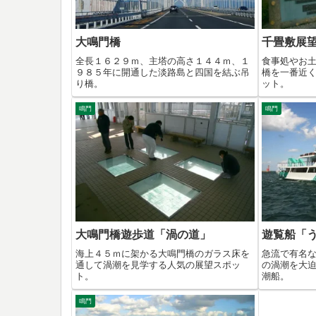
大鳴門橋
千畳敷展
全長１６２９ｍ、主塔の高さ１４４ｍ、１
食事処やお
９８５年に開通した淡路島と四国を結ぶ吊
橋を一番近
り橋。
ット。
鳴門
鳴門
大鳴門橋遊歩道「渦の道」
遊覧船「
海上４５ｍに架かる大鳴門橋のガラス床を
急流で有名
通して渦潮を見学する人気の展望スポッ
の渦潮を大
ト。
潮船。
鳴門