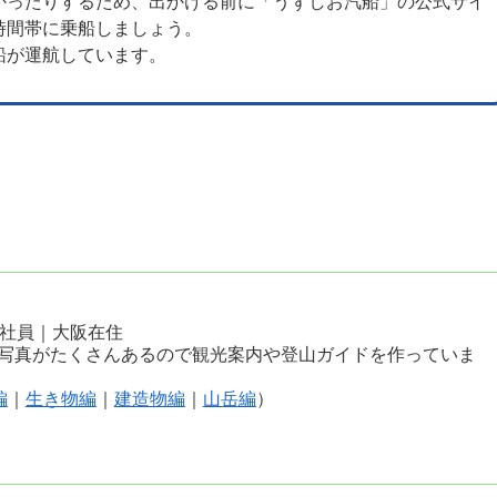
かったりするため、出かける前に「うずしお汽船」の公式サイ
時間帯に乗船しましょう。
船が運航しています。
会社員｜大阪在住
写真がたくさんあるので観光案内や登山ガイドを作っていま
編
｜
生き物編
｜
建造物編
｜
山岳編
）