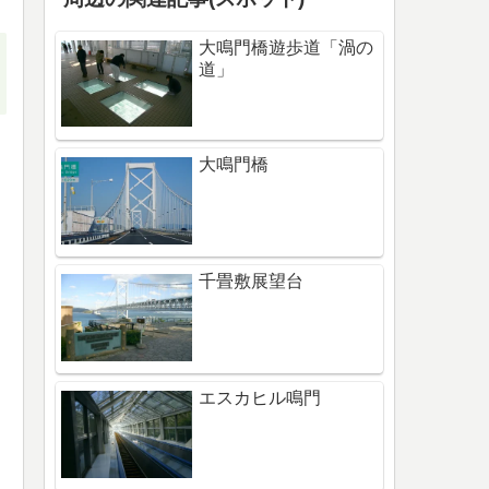
大鳴門橋遊歩道「渦の
道」
大鳴門橋
千畳敷展望台
エスカヒル鳴門