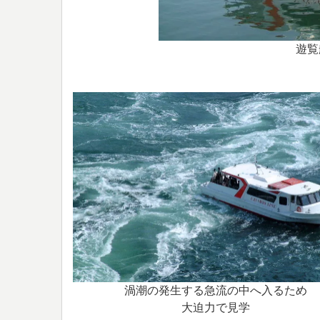
遊覧
渦潮の発生する急流の中へ入るため
大迫力で見学