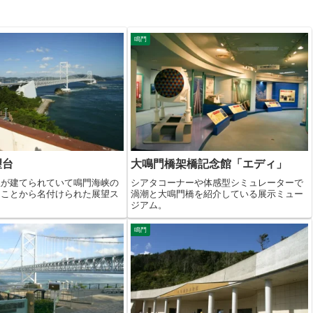
鳴門
望台
大鳴門橋架橋記念館「エディ」
屋が建てられていて鳴門海峡の
シアタコーナーや体感型シミュレーターで
たことから名付けられた展望ス
渦潮と大鳴門橋を紹介している展示ミュー
ジアム。
鳴門