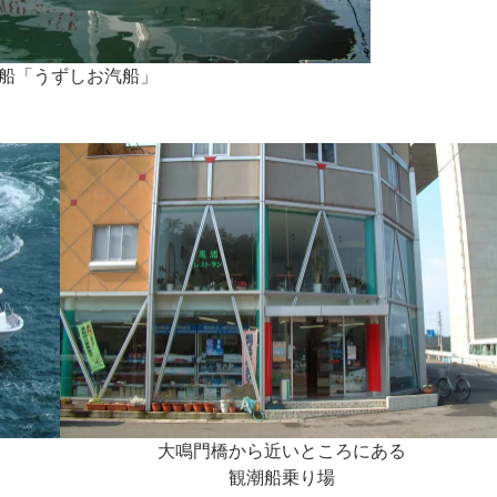
船「うずしお汽船」
大鳴門橋から近いところにある
観潮船乗り場