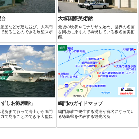
望台
大塚国際美術館
土産屋などが建ち並び、大鳴門
最後の晩餐やモナリザを始め、世界の名画
くで見ることのできる展望スポ
を陶板に原寸大で再現している板名画美術
館。
鳴門
うずしお観潮船」
鳴門のガイドマップ
な場所まで行って海上から鳴門
鳴門海峡で発生する渦潮が有名になってい
迫力で見ることのできる大型観
る徳島県を代表する観光名所