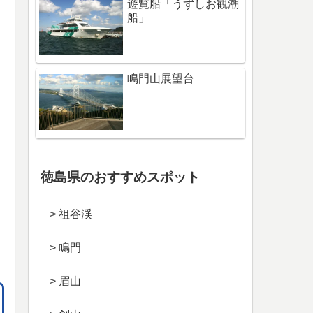
遊覧船「うずしお観潮
船」
鳴門山展望台
徳島県のおすすめスポット
> 祖谷渓
> 鳴門
> 眉山