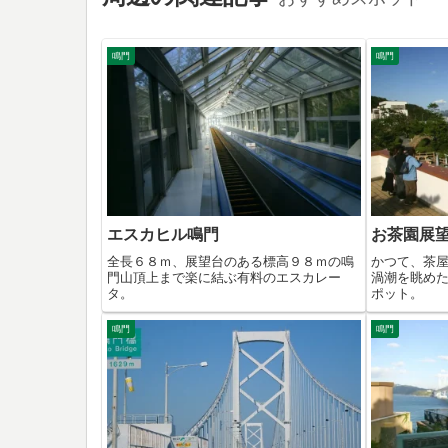
鳴門
鳴門
エスカヒル鳴門
お茶園展
全長６８ｍ、展望台のある標高９８ｍの鳴
かつて、茶
門山頂上まで楽に結ぶ有料のエスカレー
渦潮を眺め
タ。
ポット。
鳴門
鳴門