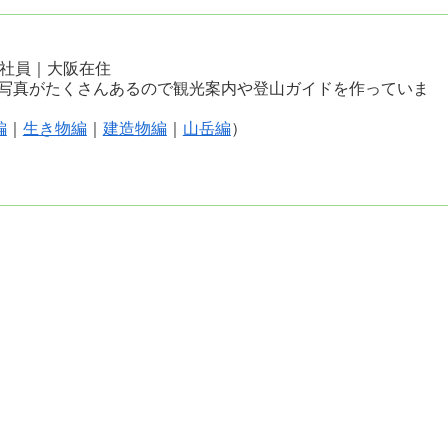
会社員｜大阪在住
写真がたくさんあるので観光案内や登山ガイドを作っていま
編
｜
生き物編
｜
建造物編
｜
山岳編
）