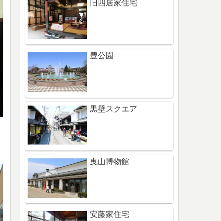
旧四居家住宅
豊公園
黒壁スクエア
曳山博物館
安藤家住宅