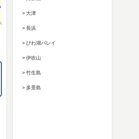
> 大津
> 長浜
> びわ湖バレイ
> 伊吹山
> 竹生島
> 多景島