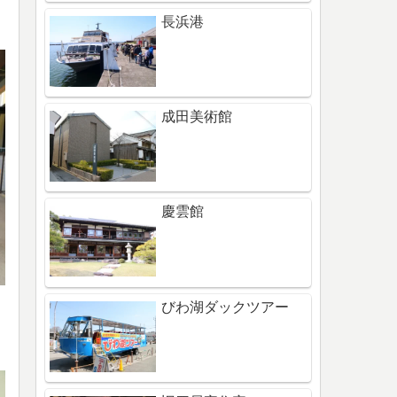
長浜港
成田美術館
慶雲館
びわ湖ダックツアー