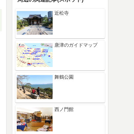
近松寺
唐津のガイドマップ
舞鶴公園
西ノ門館