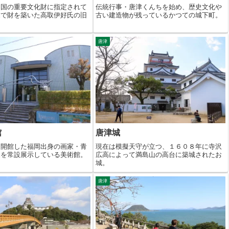
、国の重要文化財に指定されて
伝統行事・唐津くんちを始め、歴史文化や
業で財を築いた高取伊好氏の旧
古い建造物が残っているかつての城下町。
唐津
館
唐津城
に開館した福岡出身の画家・青
現在は模擬天守が立つ、１６０８年に寺沢
品を常設展示している美術館。
広高によって満島山の高台に築城されたお
城。
唐津