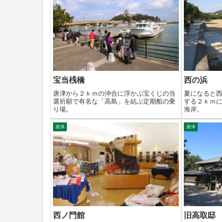
宝当桟橋
西の浜
唐津から２ｋｍの沖合に浮かぶ宝くじの当
夏になると
選祈願で有名な「高島」を結ぶ定期船の乗
する２ｋｍ
り場。
海岸。
唐津
唐津
西ノ門館
旧高取邸