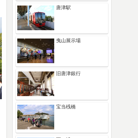
唐津駅
曳山展示場
旧唐津銀行
宝当桟橋