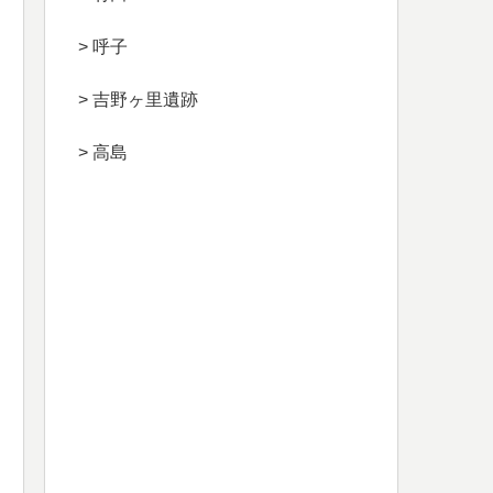
> 呼子
> 吉野ヶ里遺跡
> 高島