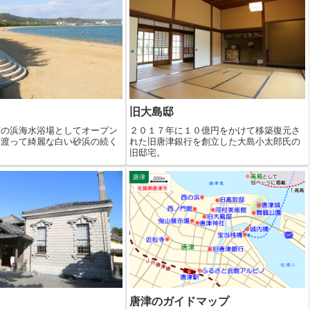
旧大島邸
西の浜海水浴場としてオープン
２０１７年に１０億円をかけて移築復元さ
に渡って綺麗な白い砂浜の続く
れた旧唐津銀行を創立した大島小太郎氏の
旧邸宅。
唐津
唐津のガイドマップ