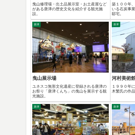
曳山修理場・出土品展示室・お土産屋など
築１００年
がある唐津の歴史文化を紹介する観光施
いる石炭事
設。
邸宅。
唐津
唐津
曳山展示場
河村美術
ユネスコ無形文化遺産に登録される唐津の
１９９０年
お祭り「唐津くんち」の曳山を展示する観
木繁氏の作
光施設。
唐津
唐津