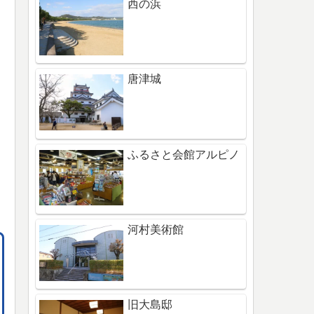
西の浜
唐津城
ふるさと会館アルピノ
河村美術館
旧大島邸