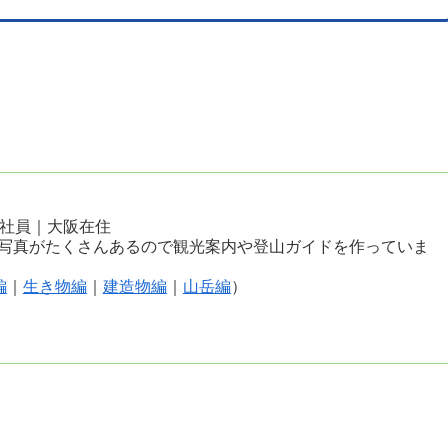
会社員｜大阪在住
写真がたくさんあるので観光案内や登山ガイドを作っていま
編
｜
生き物編
｜
建造物編
｜
山岳編
）