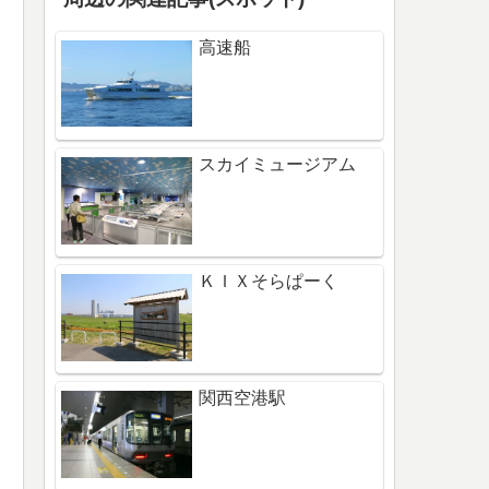
高速船
スカイミュージアム
ＫＩＸそらぱーく
関西空港駅