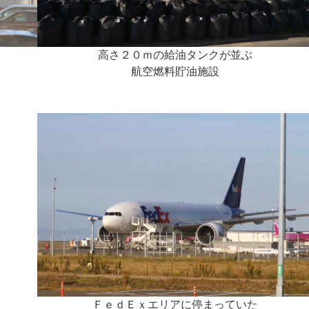
高さ２０ｍの給油タンクが並ぶ
航空燃料貯油施設
ＦｅｄＥｘエリアに停まっていた