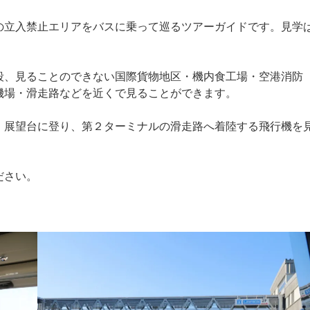
の立入禁止エリアをバスに乗って巡るツアーガイドです。見学
段、見ることのできない国際貨物地区・機内食工場・空港消防
機場・滑走路などを近くで見ることができます。
、展望台に登り、第２ターミナルの滑走路へ着陸する飛行機を
ださい。