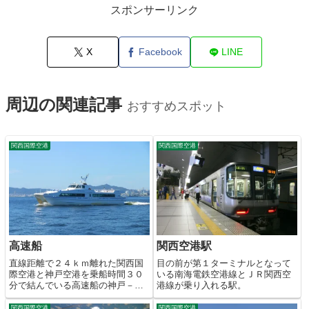
スポンサーリンク
X
Facebook
LINE
周辺の関連記事
おすすめスポット
関西国際空港
関西国際空港
高速船
関西空港駅
直線距離で２４ｋｍ離れた関西国
目の前が第１ターミナルとなって
際空港と神戸空港を乗船時間３０
いる南海電鉄空港線とＪＲ関西空
分で結んでいる高速船の神戸－関
港線が乗り入れる駅。
空ベイ・シャトル。
関西国際空港
関西国際空港