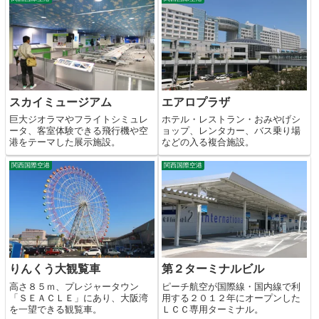
スカイミュージアム
エアロプラザ
巨大ジオラマやフライトシミュレ
ホテル・レストラン・おみやげシ
ータ、客室体験できる飛行機や空
ョップ、レンタカー、バス乗り場
港をテーマした展示施設。
などの入る複合施設。
関西国際空港
関西国際空港
りんくう大観覧車
第２ターミナルビル
高さ８５ｍ、プレジャータウン
ピーチ航空が国際線・国内線で利
「ＳＥＡＣＬＥ」にあり、大阪湾
用する２０１２年にオープンした
を一望できる観覧車。
ＬＣＣ専用ターミナル。