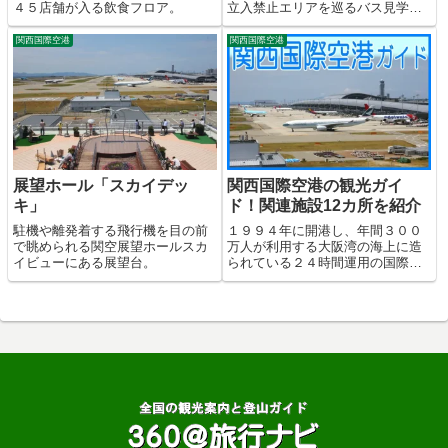
４５店舗が入る飲食フロア。
立入禁止エリアを巡るバス見学ツ
アー。
関西国際空港
関西国際空港
展望ホール「スカイデッ
関西国際空港の観光ガイ
キ」
ド！関連施設12カ所を紹介
駐機や離発着する飛行機を目の前
１９９４年に開港し、年間３００
で眺められる関空展望ホールスカ
万人が利用する大阪湾の海上に造
イビューにある展望台。
られている２４時間運用の国際空
港。