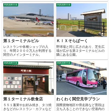
関西国際空港
関西国際空港
第１ターミナルビル
ＫＩＸそらぱーく
レストランや各種ショップの入
野球場と同じ広さのあり、芝生広
り、年間２０００万人が利用する
場が広がる第２ターミナルビルの
関空のメインターミナル。
隣にある公園。
関西国際空港
関西国際空港
第１ターミナル飲食店
わくわく関空見学プラン
５５１蓬莱やお好み焼き、タコ焼
国際貨物地区や滑走路など普段は
きなどのレストラン・カフェなど
立ち入ることのできない空港内の