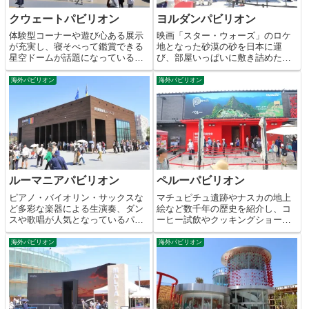
クウェートパビリオン
ヨルダンパビリオン
体験型コーナーや遊び心ある展示
映画「スター・ウォーズ」のロケ
が充実し、寝そべって鑑賞できる
地となった砂漠の砂を日本に運
星空ドームが話題になっている人
び、部屋いっぱいに敷き詰めた大
気パビリオン。
人気パビリオン。
海外パビリオン
海外パビリオン
ルーマニアパビリオン
ペルーパビリオン
ピアノ・バイオリン・サックスな
マチュピチュ遺跡やナスカの地上
ど多彩な楽器による生演奏、ダン
絵など数千年の歴史を紹介し、コ
スや歌唱が人気となっているパビ
ーヒー試飲やクッキングショーも
リオン。
人気。
海外パビリオン
海外パビリオン