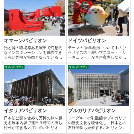
オマーンパビリオン
ドイツパビリオン
光と音の臨場感ある演出で幻想的
テーマの循環経済について手のひ
なインスタレーションを体験でき
らサイズの可愛いマスコット「サ
る赤い外観が特徴となっているパ
ーキュラー」が音声案内しながら
ビリオン。
巡るパビリオン。
海外パビリオン
海外パビリオン
イタリアパビリオン
ブルガリアパビリオン
日本初公開を含めて万博の枠を超
ヨーグルトの乳酸菌やブルガリア
える展示内容で連日３時間の待ち
の歴史文化を映像化し、日本との
行列ができる大注目のパビリオ
友好関係も紹介するパビリオン。
ン。