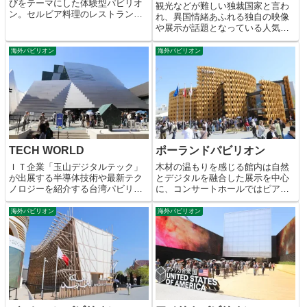
びをテーマにした体験型パビリオ
観光などが難しい独裁国家と言わ
ン。セルビア料理のレストランも
れ、異国情緒あふれる独自の映像
併設。
や展示が話題となっている人気パ
ビリオン。
海外パビリオン
海外パビリオン
TECH WORLD
ポーランドパビリオン
ＩＴ企業「玉山デジタルテック」
木材の温もりを感じる館内は自然
が出展する半導体技術や最新テク
とデジタルを融合した展示を中心
ノロジーを紹介する台湾パビリオ
に、コンサートホールではピアノ
ン。
リサイタクルも開催。
海外パビリオン
海外パビリオン