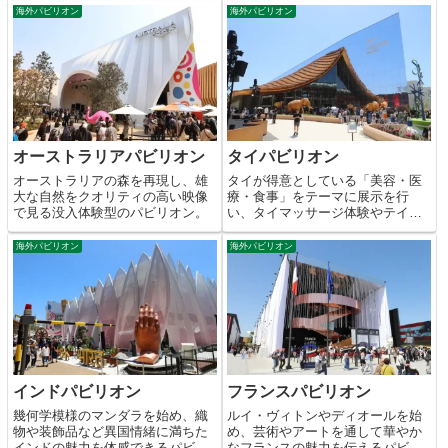
海外パビリオン
海外パビリオン
オーストラリアパビリオン
タイパビリオン
オーストラリアの森を再現し、雄
タイが得意としている「美容・医
大な自然をクオリティの高い映像
療・食事」をテーマに展示を行
で見る没入体験型のパビリオン。
い、タイマッサージ体験やテイク
アウト店も完備。
海外パビリオン
海外パビリオン
インドパビリオン
フランスパビリオン
幾何学模様のマンダラを始め、織
ルイ・ヴィトンやディオールを始
物や装飾品など異国情緒に満ちた
め、芸術やアートを通して華やか
インドの魅力を体感できるパビリ
なフランスの魅力を伝えるパビリ