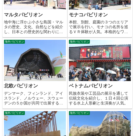
マルタパビリオン
モナコパビリオン
地中海に浮かぶ小さな島国・マル
本館、別館、庭園の３つのエリア
タの歴史、文化、自然などを紹介
で展示を行い、モナコの名所を巡
し、日本との歴史的な関わりにつ
るＶＲ体験が人気。本格的なワイ
いて解説。
ンバーも完備。
海外パビリオン
海外パビリオン
北欧パビリオン
ベトナムパビリオン
デンマーク、フィンランド、アイ
民族衣装や工芸品の展示を通して
スランド、ノルウェー、スウェー
伝統文化を紹介し、１日４回公演
デンの５か国が共同で出展するパ
する水上人形劇と生演奏が人気。
ビリオン。
海外パビリオン
海外パビリオン