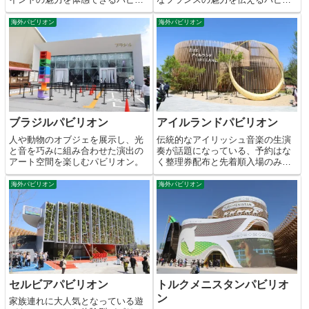
オン。
オン。
海外パビリオン
海外パビリオン
ブラジルパビリオン
アイルランドパビリオン
人や動物のオブジェを展示し、光
伝統的なアイリッシュ音楽の生演
と音を巧みに組み合わせた演出の
奏が話題になっている、予約はな
アート空間を楽しむパビリオン。
く整理券配布と先着順入場のみの
人気パビリオン。
海外パビリオン
海外パビリオン
セルビアパビリオン
トルクメニスタンパビリオ
ン
家族連れに大人気となっている遊