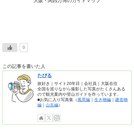
大阪・関西万博のガイドマップ
0
この記事を書いた人
たびる
旅好き｜サイト20年目｜会社員｜大阪在住
全国を巡りながら撮影した写真がたくさんある
ので観光案内や登山ガイドを作っています。
■お気に入り写真集（
風景編
｜
生き物編
｜
建造物
編
｜
山岳編
）