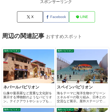
スポンサーリンク
X
Facebook
LINE
周辺の関連記事
おすすめスポット
海外パビリオン
海外パビリオン
ネパールパビリオン
スペインパビリオン
仏像や曼荼羅など貴重な文化財を
海をテーマに海洋生物やグリーン
展示する博物館のようなパビリオ
エネルギーの取り組み、日本との
ン。テイクアウトやショップも充
交流など展示。屋外ステージでフ
実。
ラメンコショーも開催。
海外パビリオン
海外パビリオン