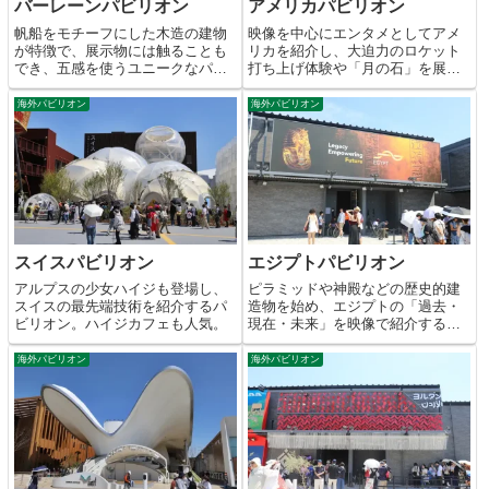
バーレーンパビリオン
アメリカパビリオン
帆船をモチーフにした木造の建物
映像を中心にエンタメとしてアメ
が特徴で、展示物には触ることも
リカを紹介し、大迫力のロケット
でき、五感を使うユニークなパビ
打ち上げ体験や「月の石」を展示
リオン。
する人気のパビリオン。
海外パビリオン
海外パビリオン
スイスパビリオン
エジプトパビリオン
アルプスの少女ハイジも登場し、
ピラミッドや神殿などの歴史的建
スイスの最先端技術を紹介するパ
造物を始め、エジプトの「過去・
ビリオン。ハイジカフェも人気。
現在・未来」を映像で紹介するパ
ビリオン。
海外パビリオン
海外パビリオン