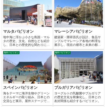
マルタパビリオン
マレーシアパビリオン
地中海に浮かぶ小さな島国・マル
建築家・隈研吾氏が設計、食品サ
タの歴史、文化、自然などを紹介
ンプルでマレーシア各地の料理を
し、日本との歴史的な関わりにつ
展示し、現在の都市と未来の都市
いて解説。
をビジュアルに紹介。
海外パビリオン
海外パビリオン
スペインパビリオン
ブルガリアパビリオン
海をテーマに海洋生物やグリーン
ヨーグルトの乳酸菌やブルガリア
エネルギーの取り組み、日本との
の歴史文化を映像化し、日本との
交流など展示。屋外ステージでフ
友好関係も紹介するパビリオン。
ラメンコショーも開催。