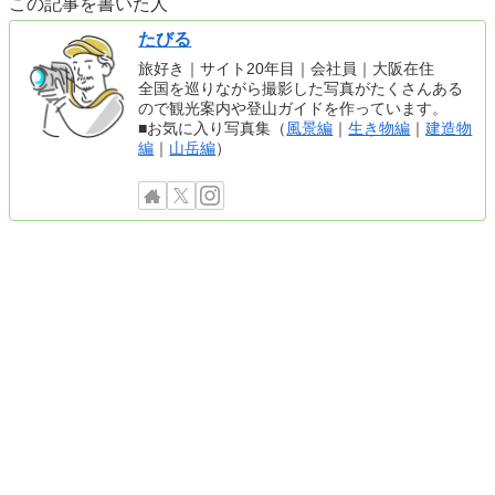
この記事を書いた人
たびる
旅好き｜サイト20年目｜会社員｜大阪在住
全国を巡りながら撮影した写真がたくさんある
ので観光案内や登山ガイドを作っています。
■お気に入り写真集（
風景編
｜
生き物編
｜
建造物
編
｜
山岳編
）