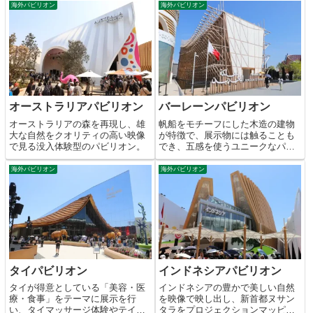
海外パビリオン
海外パビリオン
オーストラリアパビリオン
バーレーンパビリオン
オーストラリアの森を再現し、雄
帆船をモチーフにした木造の建物
大な自然をクオリティの高い映像
が特徴で、展示物には触ることも
で見る没入体験型のパビリオン。
でき、五感を使うユニークなパビ
リオン。
海外パビリオン
海外パビリオン
タイパビリオン
インドネシアパビリオン
タイが得意としている「美容・医
インドネシアの豊かで美しい自然
療・食事」をテーマに展示を行
を映像で映し出し、新首都ヌサン
い、タイマッサージ体験やテイク
タラをプロジェクションマッピン