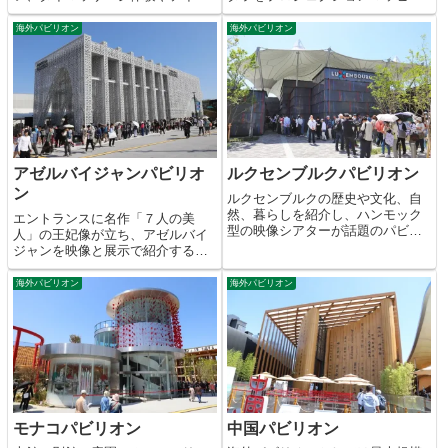
アウト店も完備。
グで紹介。
海外パビリオン
海外パビリオン
アゼルバイジャンパビリオ
ルクセンブルクパビリオン
ン
ルクセンブルクの歴史や文化、自
然、暮らしを紹介し、ハンモック
エントランスに名作「７人の美
型の映像シアターが話題のパビリ
人」の王妃像が立ち、アゼルバイ
オン。
ジャンを映像と展示で紹介するパ
ビリオン。
海外パビリオン
海外パビリオン
モナコパビリオン
中国パビリオン