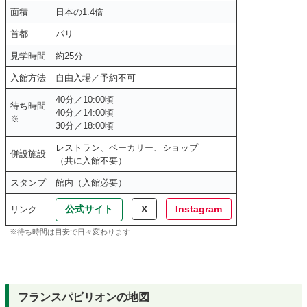
面積
日本の1.4倍
首都
パリ
見学時間
約25分
入館方法
自由入場／予約不可
40分／10:00頃
待ち時間
40分／14:00頃
※
30分／18:00頃
レストラン、ベーカリー、ショップ
併設施設
（共に入館不要）
スタンプ
館内（入館必要）
公式サイト
X
Instagram
リンク
※待ち時間は目安で日々変わります
フランスパビリオンの地図