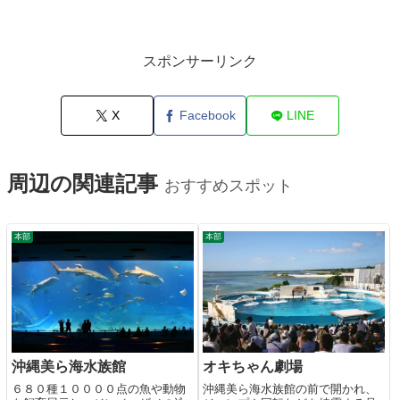
スポンサーリンク
X
Facebook
LINE
周辺の関連記事
おすすめスポット
本部
本部
沖縄美ら海水族館
オキちゃん劇場
６８０種１００００点の魚や動物
沖縄美ら海水族館の前で開かれ、