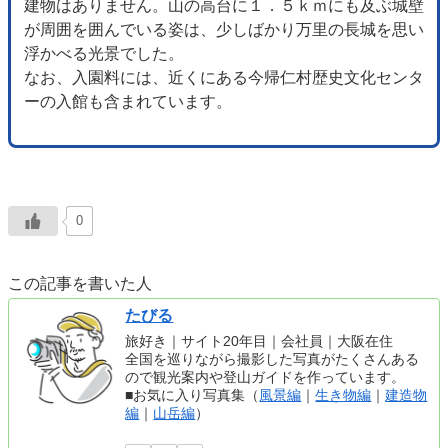
建物はありません。山の高台に１．５ｋｍにも及ぶ城壁
が周囲を囲んでいる姿は、少しばかり万里の長城を思い
浮かべる光景でした。
なお、入園料には、近くにある今帰仁村歴史文化センタ
ーの入館も含まれています。
0
この記事を書いた人
たびる
旅好き｜サイト20年目｜会社員｜大阪在住
全国を巡りながら撮影した写真がたくさんある
ので観光案内や登山ガイドを作っています。
■お気に入り写真集（
風景編
｜
生き物編
｜
建造物
編
｜
山岳編
）