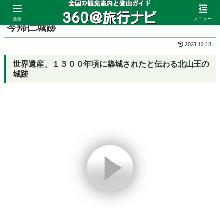
ホーム
沖縄県
本部
全国
メニュー
今帰仁城跡
2023.12.18
世界遺産、１３００年頃に築城されたと伝わる北山王の
城跡