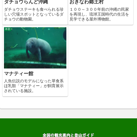
ダチョウらんど沖縄
おきなわ郷土村
ダチョウステーキも食べられる珍
１００～３００年前の沖縄の民家
しい穴場スポットとなっているダ
を再現し、琉球王国時代の生活を
チョウの動物園。
見学できる屋外博物館。
本部
マナティー館
人魚伝説のモデルになった草食系
ほ乳類「マナティー」が飼育展示
されている施設。