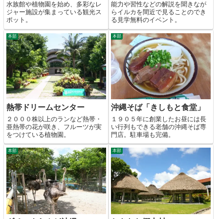
能力や習性などの解説を聞きなが
水族館や植物園を始め、多彩なレ
らイルカを間近で見ることのでき
ジャー施設が集まっている観光ス
る見学無料のイベント。
ポット。
本部
本部
熱帯ドリームセンター
沖縄そば「きしもと食堂」
２０００株以上のランなど熱帯・
１９０５年に創業したお昼には長
亜熱帯の花が咲き、フルーツが実
い行列もできる老舗の沖縄そば専
をつけている植物園。
門店。駐車場も完備。
本部
本部