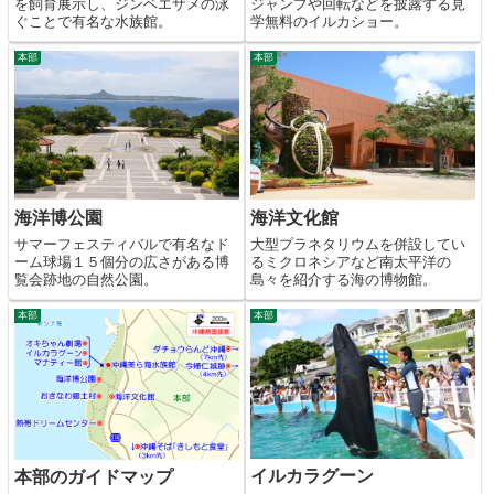
を飼育展示し、ジンベエザメの泳
ジャンプや回転などを披露する見
ぐことで有名な水族館。
学無料のイルカショー。
本部
本部
海洋博公園
海洋文化館
サマーフェスティバルで有名なド
大型プラネタリウムを併設してい
ーム球場１５個分の広さがある博
るミクロネシアなど南太平洋の
覧会跡地の自然公園。
島々を紹介する海の博物館。
本部
本部
イルカラグーン
本部のガイドマップ