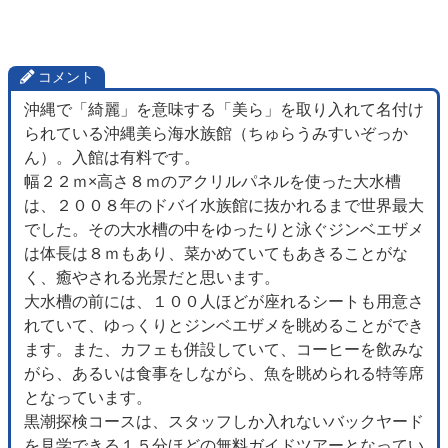
コメント
沖縄で「綺麗」を意味する「美ら」を取り入れて名付け
られている沖縄美ら海水族館（ちゅらうみすいぞっか
ん）。入館は有料です。
幅２２ｍ×高さ８ｍのアクリルパネルを使った大水槽
は、２００８年のドバイ水族館に抜かれるまで世界最大
でした。その大水槽の中をゆったりと泳ぐジンベエザメ
は体長は８ｍもあり、菜かめていてもあきることがな
く、癒やされる光景だと思います。
大水槽の前には、１００人ほどが座れるシートも用意さ
れていて、ゆっくりとジンベエザメを眺めることができ
ます。また、カフェも併設していて、コーヒーを飲みな
がら、あるいは食事をしながら、魚を眺められる特等席
となっています。
黒潮探検コースは、スタッフしか入れないバックヤード
を見学できる１５分ほどの無料ガイドツアーとなってい