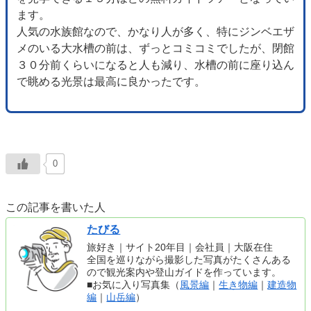
ます。
人気の水族館なので、かなり人が多く、特にジンベエザ
メのいる大水槽の前は、ずっとコミコミでしたが、閉館
３０分前くらいになると人も減り、水槽の前に座り込ん
で眺める光景は最高に良かったです。
0
この記事を書いた人
たびる
旅好き｜サイト20年目｜会社員｜大阪在住
全国を巡りながら撮影した写真がたくさんある
ので観光案内や登山ガイドを作っています。
■お気に入り写真集（
風景編
｜
生き物編
｜
建造物
編
｜
山岳編
）