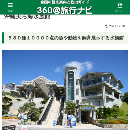
ホーム
沖縄県
本部
全国
メニュー
沖縄美ら海水族館
2023.12.18
６８０種１００００点の魚や動物を飼育展示する水族館