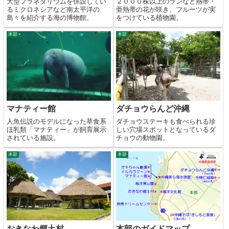
大型プラネタリウムを併設してい
２０００株以上のランなど熱帯・
るミクロネシアなど南太平洋の
亜熱帯の花が咲き、フルーツが実
島々を紹介する海の博物館。
をつけている植物園。
本部
本部
マナティー館
ダチョウらんど沖縄
人魚伝説のモデルになった草食系
ダチョウステーキも食べられる珍
ほ乳類「マナティー」が飼育展示
しい穴場スポットとなっているダ
されている施設。
チョウの動物園。
本部
本部
おきなわ郷土村
本部のガイドマップ