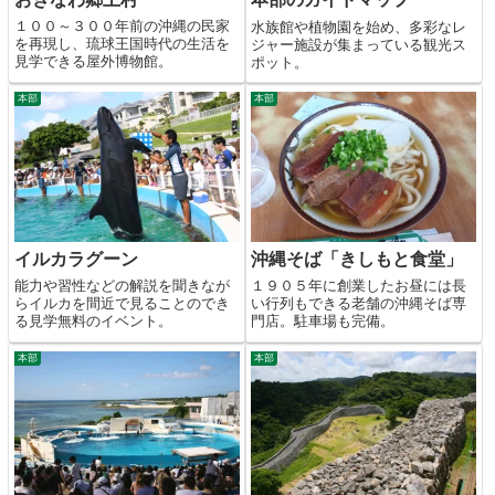
１００～３００年前の沖縄の民家
水族館や植物園を始め、多彩なレ
を再現し、琉球王国時代の生活を
ジャー施設が集まっている観光ス
見学できる屋外博物館。
ポット。
本部
本部
イルカラグーン
沖縄そば「きしもと食堂」
能力や習性などの解説を聞きなが
１９０５年に創業したお昼には長
らイルカを間近で見ることのでき
い行列もできる老舗の沖縄そば専
る見学無料のイベント。
門店。駐車場も完備。
本部
本部