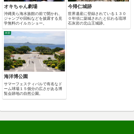
オキちゃん劇場
今帰仁城跡
沖縄美ら海水族館の前で開かれ、
世界遺産に登録されている１３０
ジャンプや回転などを披露する見
０年頃に築城されたと伝わる琉球
学無料のイルカショー。
石灰岩の北山王城跡。
本部
海洋博公園
サマーフェスティバルで有名なド
ーム球場１５個分の広さがある博
覧会跡地の自然公園。