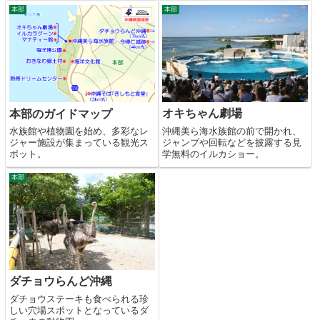
本部
本部
オキちゃん劇場
本部のガイドマップ
沖縄美ら海水族館の前で開かれ、
水族館や植物園を始め、多彩なレ
ジャンプや回転などを披露する見
ジャー施設が集まっている観光ス
学無料のイルカショー。
ポット。
本部
ダチョウらんど沖縄
ダチョウステーキも食べられる珍
しい穴場スポットとなっているダ