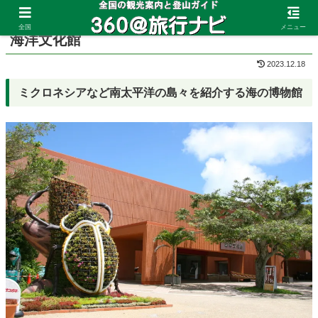
ホーム
沖縄県
本部
全国
メニュー
海洋文化館
2023.12.18
ミクロネシアなど南太平洋の島々を紹介する海の博物館