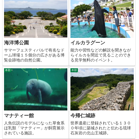
海洋博公園
イルカラグーン
サマーフェスティバルで有名なド
能力や習性などの解説を聞きなが
ーム球場１５個分の広さがある博
らイルカを間近で見ることのでき
覧会跡地の自然公園。
る見学無料のイベント。
本部
本部
マナティー館
今帰仁城跡
人魚伝説のモデルになった草食系
世界遺産に登録されている１３０
ほ乳類「マナティー」が飼育展示
０年頃に築城されたと伝わる琉球
されている施設。
石灰岩の北山王城跡。