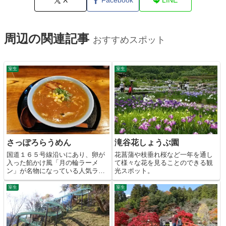
X
Facebook
LINE
周辺の関連記事
おすすめスポット
室生
室生
さっぽろらうめん
滝谷花しょうぶ園
国道１６５号線沿いにあり、卵が
花菖蒲や枝垂れ桜など一年を通し
入った餡かけ風「月の輪ラーメ
て様々な花を見ることのできる観
ン」が名物になっている人気ラー
光スポット。
メン店。
室生
室生