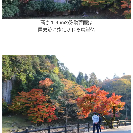
高さ１４ｍの弥勒菩薩は
国史跡に指定される磨崖仏