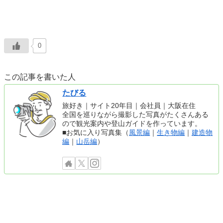
0
この記事を書いた人
たびる
旅好き｜サイト20年目｜会社員｜大阪在住
全国を巡りながら撮影した写真がたくさんある
ので観光案内や登山ガイドを作っています。
■お気に入り写真集（
風景編
｜
生き物編
｜
建造物
編
｜
山岳編
）