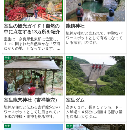
室生の観光ガイド！自然の
龍鎮神社
中に点在する13カ所を紹介
龍神が棲むと言われて、神聖なパ
ワースポットとして有名になって
室生は、奈良県北東部に位置し、
いる深谷川の渓谷。
山々に囲まれた自然豊かな「空海
ゆかりの地」となっています。女
人高野とも呼ばれた室生寺を始
め、パワースポットとして吉祥龍
室生
室生
穴や龍鎮神社が注目されていま
す。
室生龍穴神社（吉祥龍穴）
室生ダム
龍神が住むと伝わる吉祥龍穴がパ
高さ６３ｍ、長さ１７５ｍ、ドー
ワースポットとして注目されてい
ム球場１４杯分に相当する貯水量
る水の神様・龍神を祀る神社。
を誇る巨大なダム。
室生
室生