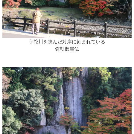
宇陀川を挟んだ対岸に刻まれている
弥勒磨崖仏