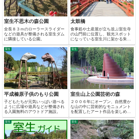
室生不思木の森公園
太鼓橋
全長８３ｍのローラースライダー
食事処や土産屋が立ち並ぶ室生寺
などの遊具が整備される室生ダム
の山門前に位置し、観光スポット
に隣接している公園。
になっている室生川に架かる朱塗
りの橋。
室生
室生
平成榛原子供のもり公園
室生山上公園芸術の森
子どもたちが元気いっぱい遊べる
２００６年にオープン、自然豊か
ように広場や遊具などが整備され
な山の中に芸術的なモニュメント
る入園無料のアウトドア施設。
を配置したアート作品を楽しめる
公園施設。
室生
室生