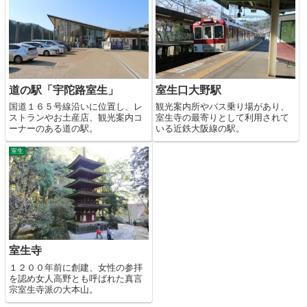
道の駅「宇陀路室生」
室生口大野駅
国道１６５号線沿いに位置し、レ
観光案内所やバス乗り場があり、
ストランやお土産店、観光案内コ
室生寺の最寄りとして利用されて
ーナーのある道の駅。
いる近鉄大阪線の駅。
室生
室生寺
１２００年前に創建、女性の参拝
を認め女人高野とも呼ばれた真言
宗室生寺派の大本山。