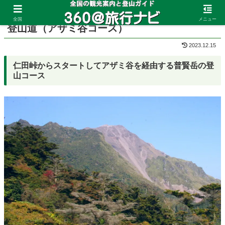
ホーム
長崎県
雲仙岳
全国
メニュー
登山道（アザミ谷コース）
2023.12.15
仁田峠からスタートしてアザミ谷を経由する普賢岳の登
山コース