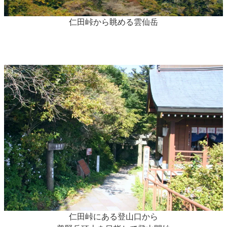
仁田峠から眺める雲仙岳
仁田峠にある登山口から