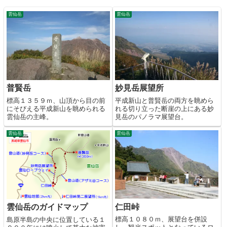
雲仙岳
雲仙岳
普賢岳
妙見岳展望所
標高１３５９ｍ、山頂から目の前
平成新山と普賢岳の両方を眺めら
にそびえる平成新山を眺められる
れる切り立った断崖の上にある妙
雲仙岳の主峰。
見岳のパノラマ展望台。
雲仙岳
雲仙岳
仁田峠
雲仙岳のガイドマップ
標高１０８０ｍ、展望台を併設
島原半島の中央に位置している１