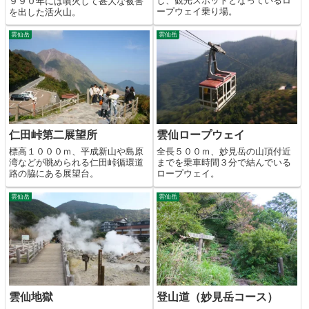
し、観光スポットとなっているロ
９９０年には噴火して甚大な被害
ープウェイ乗り場。
を出した活火山。
雲仙岳
雲仙岳
仁田峠第二展望所
雲仙ロープウェイ
標高１０００ｍ、平成新山や島原
全長５００ｍ、妙見岳の山頂付近
湾などが眺められる仁田峠循環道
までを乗車時間３分で結んでいる
路の脇にある展望台。
ロープウェイ。
雲仙岳
雲仙岳
雲仙地獄
登山道（妙見岳コース）