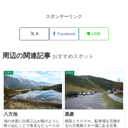
スポンサーリンク
X
Facebook
LINE
周辺の関連記事
おすすめスポット
五竜岳
五竜岳
八方池
黒菱
池の水面に白馬三山が鏡のように
標高１５００ｍ、駐車場を完備す
映り込むことで有名なビュースポ
る八方尾根スキー場にある五竜