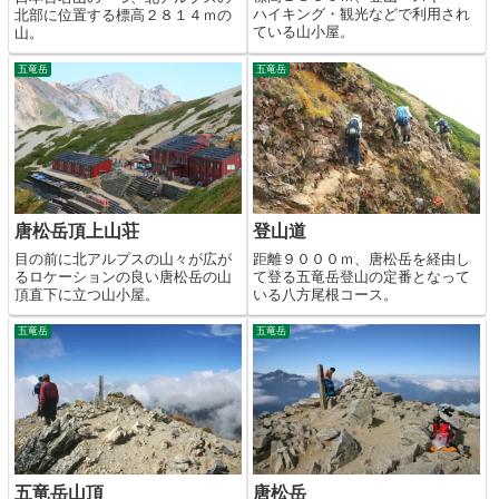
ハイキング・観光などで利用され
北部に位置する標高２８１４ｍの
ている山小屋。
山。
五竜岳
五竜岳
唐松岳頂上山荘
登山道
目の前に北アルプスの山々が広が
距離９０００ｍ、唐松岳を経由し
るロケーションの良い唐松岳の山
て登る五竜岳登山の定番となって
頂直下に立つ山小屋。
いる八方尾根コース。
五竜岳
五竜岳
五竜岳山頂
唐松岳