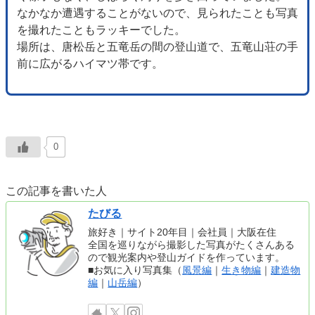
なかなか遭遇することがないので、見られたことも写真
を撮れたこともラッキーでした。
場所は、唐松岳と五竜岳の間の登山道で、五竜山荘の手
前に広がるハイマツ帯です。
0
この記事を書いた人
たびる
旅好き｜サイト20年目｜会社員｜大阪在住
全国を巡りながら撮影した写真がたくさんある
ので観光案内や登山ガイドを作っています。
■お気に入り写真集（
風景編
｜
生き物編
｜
建造物
編
｜
山岳編
）