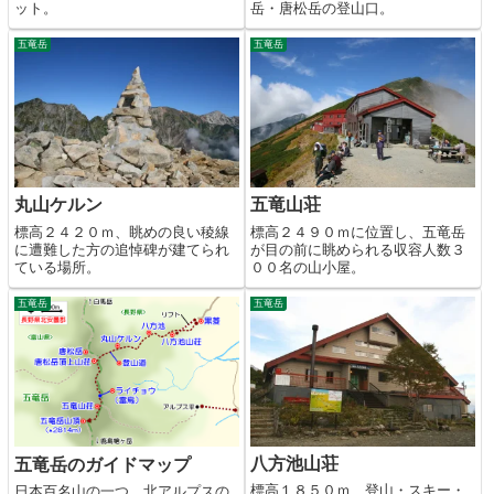
ット。
岳・唐松岳の登山口。
五竜岳
五竜岳
丸山ケルン
五竜山荘
標高２４２０ｍ、眺めの良い稜線
標高２４９０ｍに位置し、五竜岳
に遭難した方の追悼碑が建てられ
が目の前に眺められる収容人数３
ている場所。
００名の山小屋。
五竜岳
五竜岳
八方池山荘
五竜岳のガイドマップ
標高１８５０ｍ、登山・スキー・
日本百名山の一つ、北アルプスの