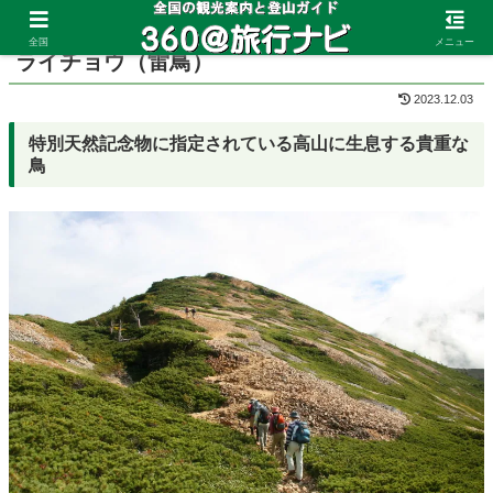
ホーム
長野県
五竜岳
全国
メニュー
ライチョウ（雷鳥）
2023.12.03
特別天然記念物に指定されている高山に生息する貴重な
鳥