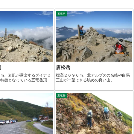
五竜岳
頂
唐松岳
４ｍ、岩肌が露出するダイナミ
標高２６９６ｍ、北アルプスの名峰や白馬
が特徴となっている五竜岳頂
三山が一望できる眺めの良い山。
五竜岳