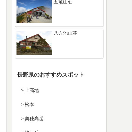
五竜山荘
八方池山荘
長野県のおすすめスポット
> 上高地
> 松本
> 奥穂高岳