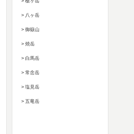
> 槍ヶ岳
> 八ヶ岳
> 御嶽山
> 焼岳
> 白馬岳
> 常念岳
> 塩見岳
> 五竜岳