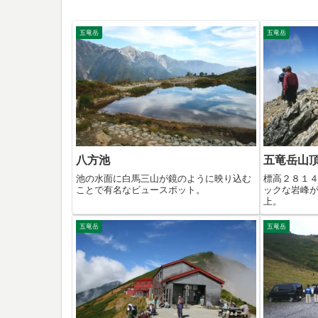
五竜岳
五竜岳
八方池
五竜岳山
池の水面に白馬三山が鏡のように映り込む
標高２８１
ことで有名なビュースポット。
ックな岩峰
上。
五竜岳
五竜岳