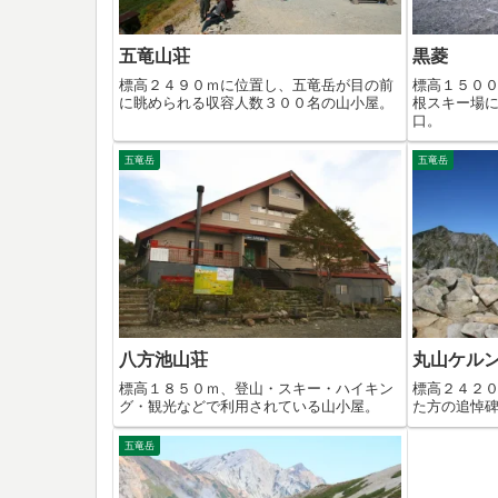
五竜山荘
黒菱
標高２４９０ｍに位置し、五竜岳が目の前
標高１５０
に眺められる収容人数３００名の山小屋。
根スキー場
口。
五竜岳
五竜岳
八方池山荘
丸山ケル
標高１８５０ｍ、登山・スキー・ハイキン
標高２４２
グ・観光などで利用されている山小屋。
た方の追悼
五竜岳