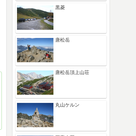
黒菱
唐松岳
唐松岳頂上山荘
丸山ケルン