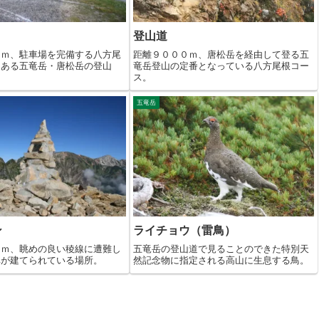
登山道
０ｍ、駐車場を完備する八方尾
距離９０００ｍ、唐松岳を経由して登る五
にある五竜岳・唐松岳の登山
竜岳登山の定番となっている八方尾根コー
ス。
五竜岳
ン
ライチョウ（雷鳥）
０ｍ、眺めの良い稜線に遭難し
五竜岳の登山道で見ることのできた特別天
碑が建てられている場所。
然記念物に指定される高山に生息する鳥。