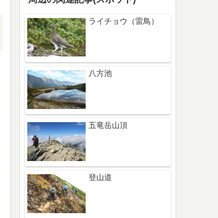
ライチョウ（雷鳥）
八方池
五竜岳山頂
登山道