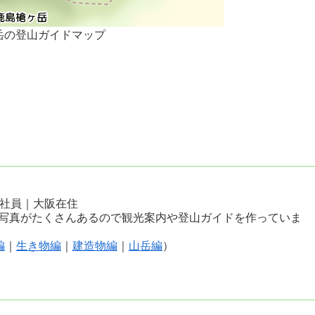
岳の登山ガイドマップ
会社員｜大阪在住
写真がたくさんあるので観光案内や登山ガイドを作っていま
編
｜
生き物編
｜
建造物編
｜
山岳編
）