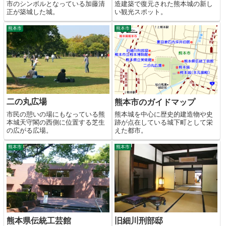
市のシンボルとなっている加藤清
造建築で復元された熊本城の新し
正が築城した城。
い観光スポット。
熊本市
熊本市
二の丸広場
熊本市のガイドマップ
市民の憩いの場にもなっている熊
熊本城を中心に歴史的建造物や史
本城天守閣の西側に位置する芝生
跡が点在している城下町として栄
の広がる広場。
えた都市。
熊本市
熊本市
熊本県伝統工芸館
旧細川刑部邸