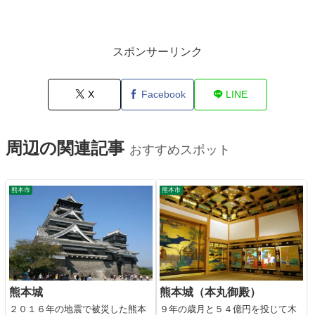
スポンサーリンク
X
Facebook
LINE
周辺の関連記事
おすすめスポット
熊本市
熊本市
熊本城
熊本城（本丸御殿）
２０１６年の地震で被災した熊本
９年の歳月と５４億円を投じて木