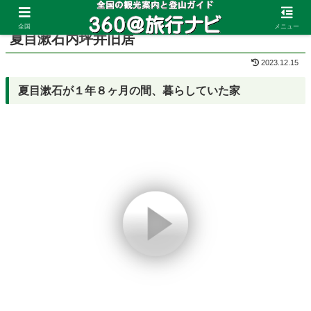
ホーム
熊本県
熊本市
全国
メニュー
夏目漱石内坪井旧居
2023.12.15
夏目漱石が１年８ヶ月の間、暮らしていた家