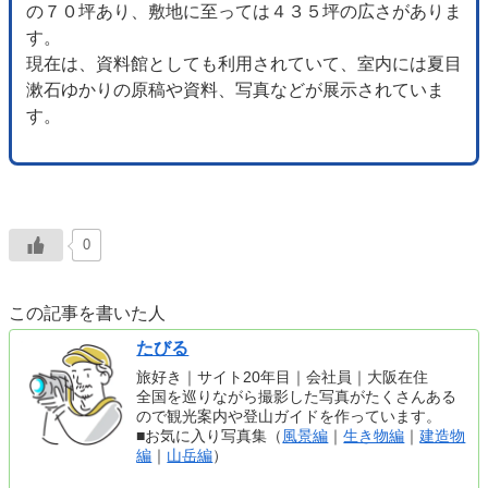
の７０坪あり、敷地に至っては４３５坪の広さがありま
す。
現在は、資料館としても利用されていて、室内には夏目
漱石ゆかりの原稿や資料、写真などが展示されていま
す。
0
この記事を書いた人
たびる
旅好き｜サイト20年目｜会社員｜大阪在住
全国を巡りながら撮影した写真がたくさんある
ので観光案内や登山ガイドを作っています。
■お気に入り写真集（
風景編
｜
生き物編
｜
建造物
編
｜
山岳編
）