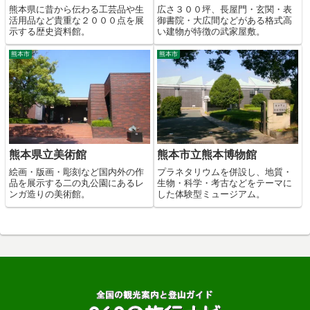
熊本県に昔から伝わる工芸品や生
広さ３００坪、長屋門・玄関・表
活用品など貴重な２０００点を展
御書院・大広間などがある格式高
示する歴史資料館。
い建物が特徴の武家屋敷。
熊本市
熊本市
熊本県立美術館
熊本市立熊本博物館
絵画・版画・彫刻など国内外の作
プラネタリウムを併設し、地質・
品を展示する二の丸公園にあるレ
生物・科学・考古などをテーマに
ンガ造りの美術館。
した体験型ミュージアム。