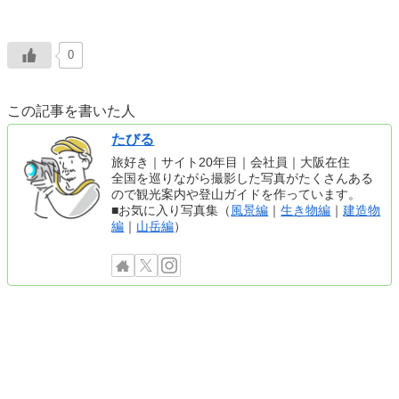
0
この記事を書いた人
たびる
旅好き｜サイト20年目｜会社員｜大阪在住
全国を巡りながら撮影した写真がたくさんある
ので観光案内や登山ガイドを作っています。
■お気に入り写真集（
風景編
｜
生き物編
｜
建造物
編
｜
山岳編
）