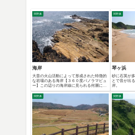
関野鼻
関野鼻
海岸
琴ヶ浜
大昔の火山活動によって形成された特徴的
砂に石英が
な岩場のある海岸【３６０度パノラマビュ
とで音が出
ー】この辺りの海岸線に見られる何層にも
岸。
重なり合った堆積層 海に突き出るように浸
食される石灰質砂岩 火山活動で流れ出た溶
関野鼻
関野鼻
岩が冷やされ形成された節理 岩の間で白い
花を咲...