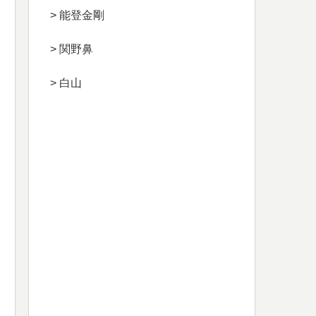
> 能登金剛
> 関野鼻
> 白山