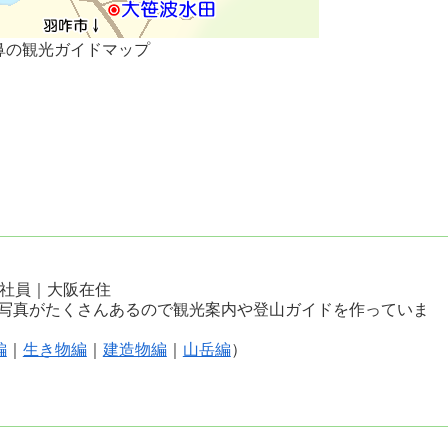
鼻の観光ガイドマップ
会社員｜大阪在住
写真がたくさんあるので観光案内や登山ガイドを作っていま
編
｜
生き物編
｜
建造物編
｜
山岳編
）