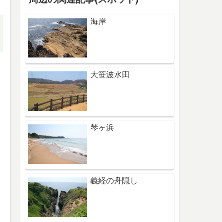
海岸
大笹波水田
琴ヶ浜
義経の舟隠し