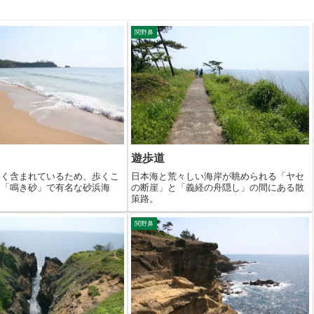
関野鼻
遊歩道
多く含まれているため、歩くこ
日本海と荒々しい海岸が眺められる「ヤセ
る「鳴き砂」で有名な砂浜海
の断崖」と「義経の舟隠し」の間にある散
策路。
関野鼻