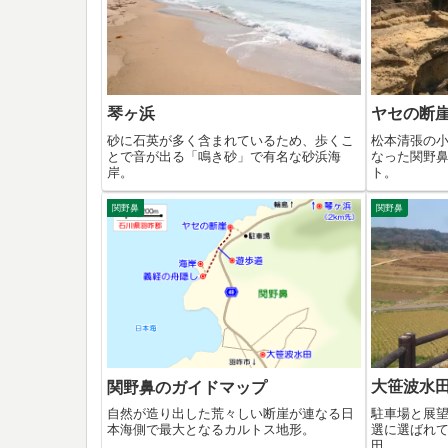
琴ヶ浜
ヤセの断
砂に石英が多く含まれているため、歩くこ
松本清張の
とで音が出る「鳴き砂」で有名な砂浜海
なった関野
岸。
ト。
関野鼻
関野鼻
大笹波水
関野鼻のガイドマップ
駐車場と展
自然が造り出した荒々しい断崖が連なる日
選に選ばれ
本海側で最大となるカルトス地形。
田。