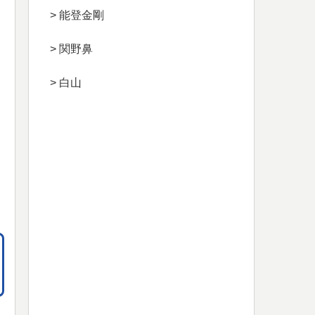
> 能登金剛
> 関野鼻
> 白山