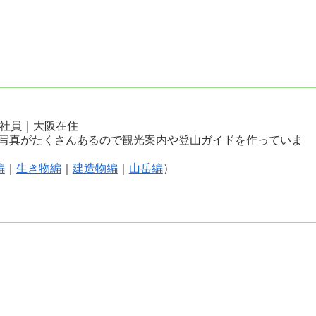
会社員｜大阪在住
写真がたくさんあるので観光案内や登山ガイドを作っていま
編
｜
生き物編
｜
建造物編
｜
山岳編
）