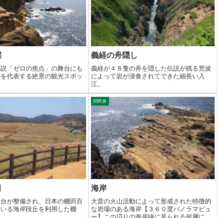
崖
義経の舟隠し
小説「ゼロの焦点」の舞台にも
義経が４８隻の舟を隠した伝説が残る荒波
鼻を代表する絶景の観光スポッ
によって岩が浸食されてできた細長い入
江。
関野鼻
田
海岸
望台が整備され、日本の棚田百
大昔の火山活動によって形成された特徴的
ている海岸段丘を利用した棚
な岩場のある海岸【３６０度パノラマビュ
ー】この辺りの海岸線に見られる何層にも