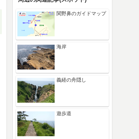
関野鼻のガイドマップ
海岸
義経の舟隠し
遊歩道