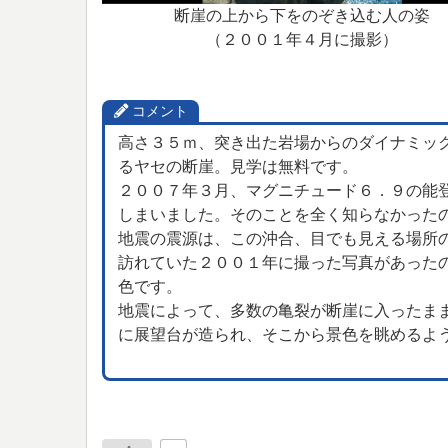
断崖の上から下をのぞき込む人の姿
（２００１年４月に撮影）
コメント
高さ３５ｍ、突き出た岩場からのダイナミッ
るヤセの断崖。見学は無料です。
２００７年３月、マグニチュード６．９の能
しまいました。そのことを全く知らなかった
地震の震源は、この沖合、目でも見える場所
訪れていた２００１年に撮った写真があった
色です。
地震によって、多数の亀裂が断崖に入ったま
に展望台が造られ、そこから景色を眺めるよ