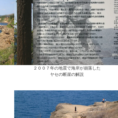
２００７年の地震で海岸が崩落した
ヤセの断崖の解説