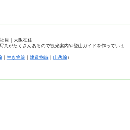
会社員｜大阪在住
写真がたくさんあるので観光案内や登山ガイドを作っていま
編
｜
生き物編
｜
建造物編
｜
山岳編
）