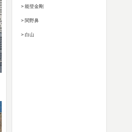
> 能登金剛
> 関野鼻
> 白山