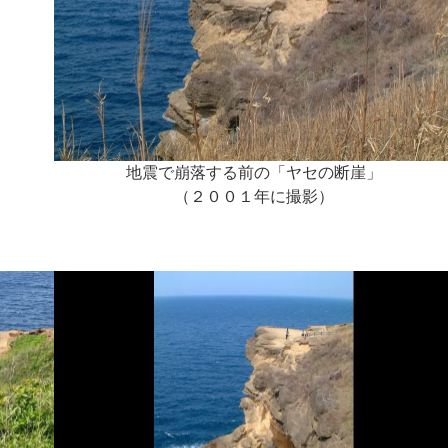
地震で崩落する前の「ヤセの断崖」
（２００１年に撮影）