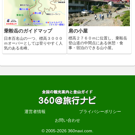
肩の小屋
乗鞍岳のガイドマップ
標高２７６０ｍに位置し、乗鞍岳
日本百名山の一つ、標高３０００
登山道の中間点にある休憩・食
ｍオーバーとしては登りやすく人
事・宿泊のできる山小屋。
気のある名峰。
運営者情報
プライバシーポリシー
お問い合わせ
© 2005-2026 360navi.com.