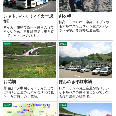
シャトルバス（マイカー規
剣ヶ峰
制）
標高３０２６ｍ、中央アルプスや
南アルプスなど３６０度の大パノ
マイカー規制で畳平へ乗り入れで
ラマが望める乗鞍岳最高峰。
きないため、専用駐車場に車を置
いてシャトルバスを利用。
乗鞍岳
乗鞍岳
お花畑
ほおのき平駐車場
見頃は７月中旬から１ヶ月ほどで
レストランやお土産屋があり、シ
雪解けした夏のわずかな期間に見
ャトルバスの乗り場となっていて
られる乗鞍岳のお花畑。
る岐阜県側の駐車場。
乗鞍岳
乗鞍岳