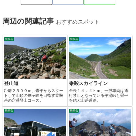
周辺の関連記事
おすすめスポット
乗鞍岳
乗鞍岳
登山道
乗鞍スカイライン
距離２５００ｍ、畳平からスター
全長１４．４ｋｍ、一般車両は通
トして山頂の剣ヶ峰を目指す乗鞍
行禁止となっている平湯峠と畳平
岳の定番登山コース。
を結ぶ山岳道路。
乗鞍岳
乗鞍岳