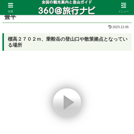
ホーム
岐阜県
乗鞍岳
全国
メニュー
畳平
2023.12.05
標高２７０２ｍ、乗鞍岳の登山口や散策拠点となってい
る場所