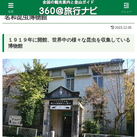
ホーム
岐阜県
金華山
全国
メニュー
名和昆虫博物館
2023.12.05
１９１９年に開館、世界中の様々な昆虫を収集している
博物館