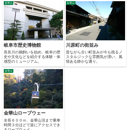
金華山
金華山
岐阜市歴史博物館
川原町の街並み
長良川の鵜飼いを始め、岐阜の歴
昔ながら古い町並みが今も残るノ
史や文化などを紹介する体験・体
スタルジックな雰囲気が漂い、風
感型のミュージアム。
情ある静かな通り。
金華山
金華山ロープウェー
全長６００ｍ、金華山頂まで乗車
時間３分ほどで楽にアクセスでき
るロープウェイ。