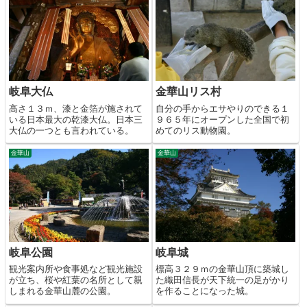
岐阜大仏
金華山リス村
高さ１３ｍ、漆と金箔が施されて
自分の手からエサやりのできる１
いる日本最大の乾漆大仏。日本三
９６５年にオープンした全国で初
大仏の一つとも言われている。
めてのリス動物園。
金華山
金華山
岐阜公園
岐阜城
観光案内所や食事処など観光施設
標高３２９ｍの金華山頂に築城し
が立ち、桜や紅葉の名所として親
た織田信長が天下統一の足がかり
しまれる金華山麓の公園。
を作ることになった城。