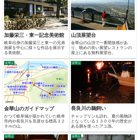
加藤栄三・東一記念美術館
山頂展望台
岐阜出身の加藤栄三と東一の兄弟
金華山の山頂で一番開放感があ
画家を中心に様々な作品を展示す
り、眺めの良い展望レストランの
る美術館。
屋上にある無料展望台。
金華山
金華山
長良川の鵜飼い
金華山のガイドマップ
チャップリンも訪れ、夏の風物詩
かつて岐阜城が築かれていた岐阜
となっている１３００年の歴史が
市内や長良川を見渡せる標高３２
ある鵜を使ったアユ漁。
９ｍの山。
金華山
金華山