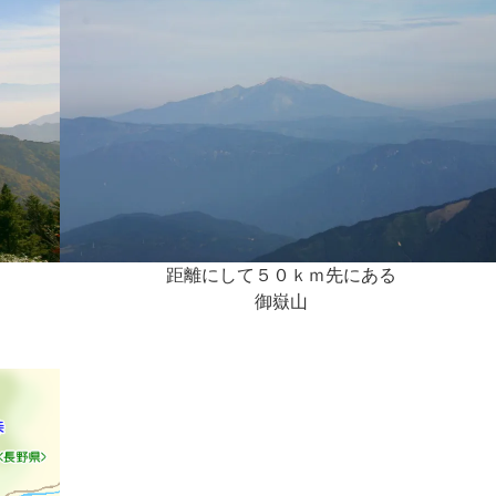
距離にして５０ｋｍ先にある
御嶽山