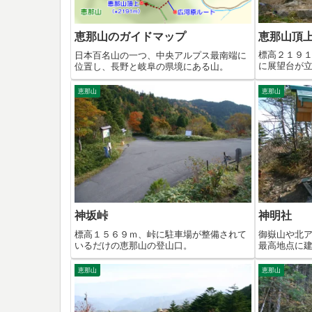
恵那山頂
恵那山のガイドマップ
標高２１９
日本百名山の一つ、中央アルプス最南端に
に展望台が
位置し、長野と岐阜の県境にある山。
恵那山
恵那山
神坂峠
神明社
標高１５６９ｍ、峠に駐車場が整備されて
御嶽山や北
いるだけの恵那山の登山口。
最高地点に
恵那山
恵那山