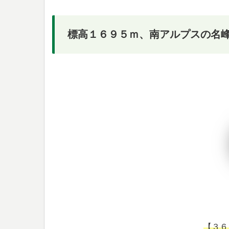
標高１６９５ｍ、南アルプスの名
【３６