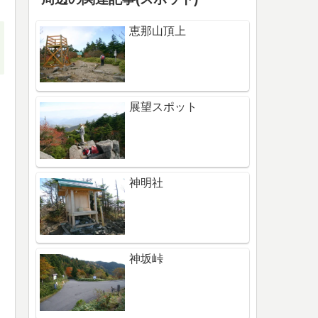
恵那山頂上
展望スポット
神明社
神坂峠