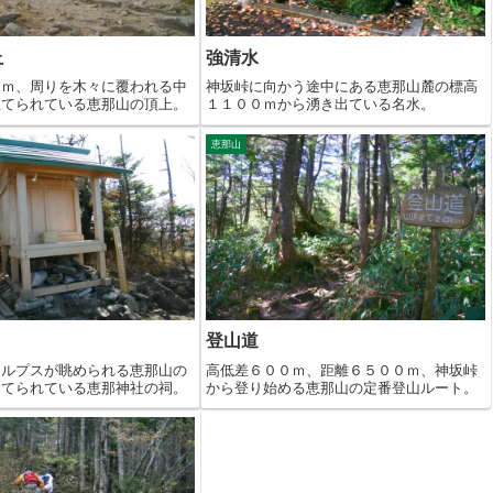
上
強清水
１ｍ、周りを木々に覆われる中
神坂峠に向かう途中にある恵那山麓の標高
立てられている恵那山の頂上。
１１００ｍから湧き出ている名水。
恵那山
登山道
アルプスが眺められる恵那山の
高低差６００ｍ、距離６５００ｍ、神坂峠
建てられている恵那神社の祠。
から登り始める恵那山の定番登山ルート。