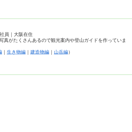
会社員｜大阪在住
写真がたくさんあるので観光案内や登山ガイドを作っていま
編
｜
生き物編
｜
建造物編
｜
山岳編
）