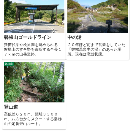
磐梯山ゴールドライン
中の湯
猪苗代湖や桧原湖を眺められる、
２０年ほど前まで営業をしていた
磐梯山のすそ野を縦断する全長１
「磐梯温泉中の湯」のあった場
７ｋｍの山岳道路。
所。現在は廃墟状態。
磐梯山
登山道
高低差６２０ｍ、距離３３００
ｍ、八方台からスタートする磐梯
山の定番登山ルート。