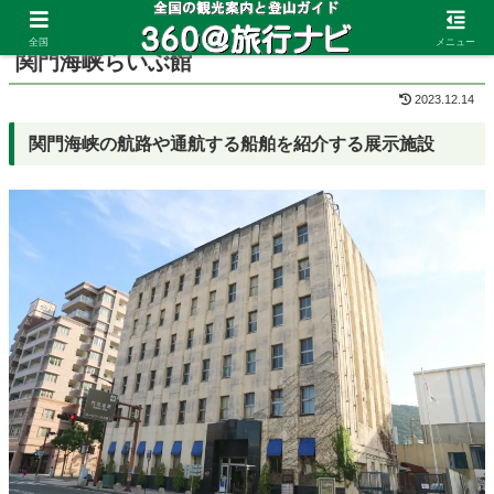
ホーム
福岡県
門司港
全国
メニュー
関門海峡らいぶ館
2023.12.14
関門海峡の航路や通航する船舶を紹介する展示施設