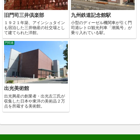
旧門司三井倶楽部
九州鉄道記念館駅
１９２１年築、アインシュタイン
小型のディーゼル機関車が引く門
も宿泊した三井物産の社交場とし
司港レトロ観光列車「潮風号」が
て建てられた洋館。
乗り入れている駅。
門司港
出光美術館
出光興産の創業者・出光左三氏が
収集した日本や東洋の美術品２万
点を所蔵する美術館。