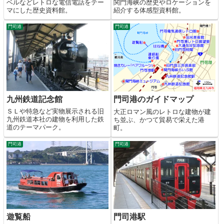
ベルなどレトロな電信電話をテー
関門海峡の歴史やロケーションを
マにした歴史資料館。
紹介する体感型資料館。
門司港
門司港
九州鉄道記念館
門司港のガイドマップ
ＳＬや特急など実物展示される旧
大正ロマン風のレトロな建物が建
九州鉄道本社の建物を利用した鉄
ち並ぶ、かつて貿易で栄えた港
道のテーマパーク。
町。
門司港
門司港
遊覧船
門司港駅