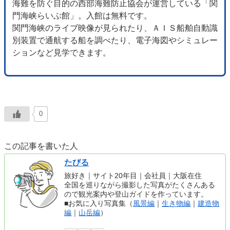
海難を防ぐ目的の西部海難防止協会が運営している「関
門海峡らいぶ館」。入館は無料です。
関門海峡のライブ映像が見られたり、ＡＩＳ船舶自動識
別装置で通航する船を調べたり、電子海図やシミュレー
ションなど見学できます。
0
この記事を書いた人
たびる
旅好き｜サイト20年目｜会社員｜大阪在住
全国を巡りながら撮影した写真がたくさんある
ので観光案内や登山ガイドを作っています。
■お気に入り写真集（
風景編
｜
生き物編
｜
建造物
編
｜
山岳編
）