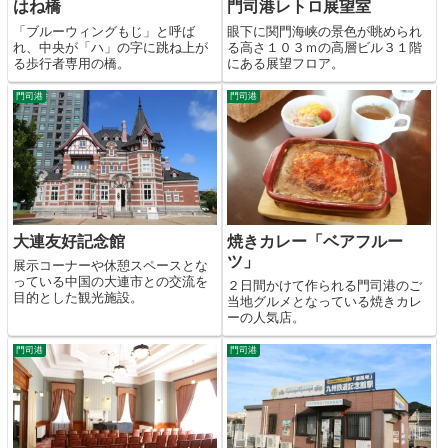
はね橋
門司港レトロ展望室
「ブルーウィングもじ」と呼ば
眼下に関門海峡の景色が眺められ
れ、中央が「ハ」の字に跳ね上が
る高さ１０３ｍの高層ビル３１階
る歩行者専用の橋。
にある展望フロア。
門司港
門司港
大連友好記念館
焼きカレー「ベアフルー
ツ」
展示コーナーや休憩スペースとな
っている中国の大連市との交流を
２日間かけて作られる門司港のご
目的とした観光施設。
当地グルメとなっている焼きカレ
ーの人気店。
門司港
門司港