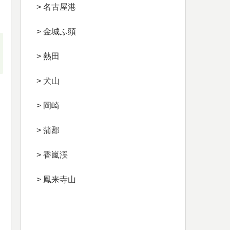
> 名古屋港
> 金城ふ頭
> 熱田
> 犬山
> 岡崎
> 蒲郡
> 香嵐渓
> 鳳来寺山