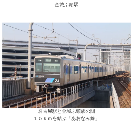
金城ふ頭駅
名古屋駅と金城ふ頭駅の間
１５ｋｍを結ぶ「あおなみ線」