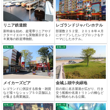
リニア鉄道館
レゴランドジャパンホテル
新幹線を始め、超電導リニアやド
部屋数２５２室、２０１８年４月
クターイエローも実物展示するＪ
にオープンしたレゴブロックをテ
Ｒ東海の鉄道博物館。
ーマにしたホテル。
金城ふ頭
金城ふ頭
メイカーズピア
金城ふ頭中央緑地
レゴランドに併設する飲食・雑貨
目の前に名古屋港が広がり、行き
など様々なショップ５０店舗以上
交う船舶や名港トリトンの橋など
が集まる商業施設。
海が眺められる公園。
金城ふ頭
金城ふ頭