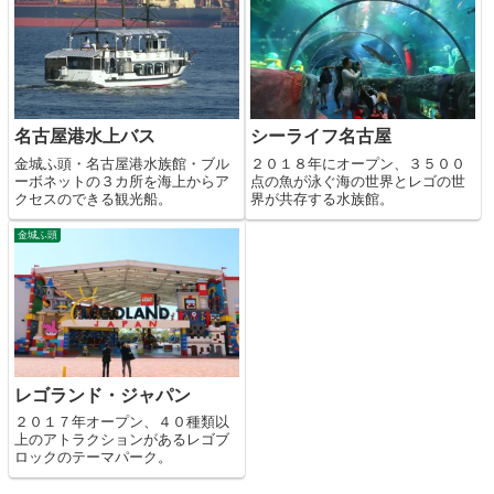
名古屋港水上バス
シーライフ名古屋
金城ふ頭・名古屋港水族館・ブル
２０１８年にオープン、３５００
ーボネットの３カ所を海上からア
点の魚が泳ぐ海の世界とレゴの世
クセスのできる観光船。
界が共存する水族館。
金城ふ頭
レゴランド・ジャパン
２０１７年オープン、４０種類以
上のアトラクションがあるレゴブ
ロックのテーマパーク。