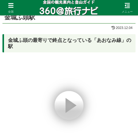
ホーム
愛知県
金城ふ頭
全国
メニュー
金城ふ頭駅
2023.12.04
金城ふ頭の最寄りで終点となっている「あおなみ線」の
駅