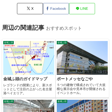
X
Facebook
LINE
周辺の関連記事
おすすめスポット
金城ふ頭
金城ふ頭
ポートメッセなごや
金城ふ頭のガイドマップ
５つの建物で構成されていて大規
レゴランドの開業により、新スポ
模な展示会や見本市が開催される
ットとして注目の上がった名古屋
イベントホール。
港ベイエリア。
金城ふ頭
金城ふ頭