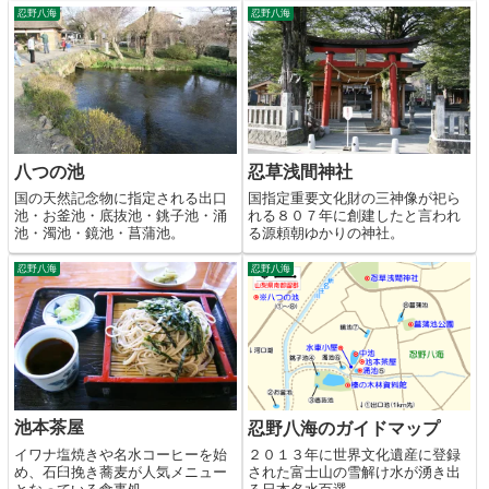
忍野八海
忍野八海
八つの池
忍草浅間神社
国の天然記念物に指定される出口
国指定重要文化財の三神像が祀ら
池・お釜池・底抜池・銚子池・涌
れる８０７年に創建したと言われ
池・濁池・鏡池・菖蒲池。
る源頼朝ゆかりの神社。
忍野八海
忍野八海
池本茶屋
忍野八海のガイドマップ
イワナ塩焼きや名水コーヒーを始
２０１３年に世界文化遺産に登録
め、石臼挽き蕎麦が人気メニュー
された富士山の雪解け水が湧き出