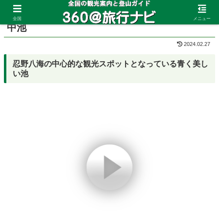
ホーム
山梨県
忍野八海
全国
メニュー
中池
2024.02.27
忍野八海の中心的な観光スポットとなっている青く美し
い池