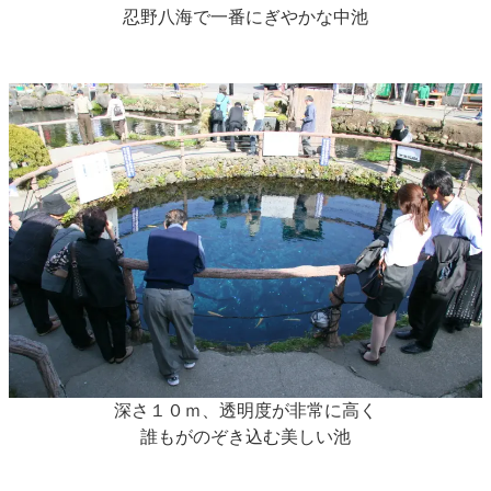
忍野八海で一番にぎやかな中池
深さ１０ｍ、透明度が非常に高く
誰もがのぞき込む美しい池