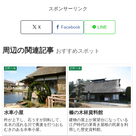
スポンサーリンク
X
Facebook
LINE
周辺の関連記事
おすすめスポット
忍野八海
忍野八海
水車小屋
榛の木林資料館
杵が上下し、石うすが回転して、
建物の屋上が展望台になっている
名水の流れる川で蕎麦を打つおも
江戸時代の茅葺き屋根の民家を利
むきのある水車小屋。
用した歴史資料館。