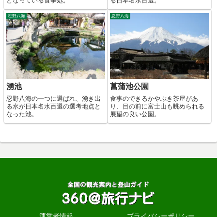
となっている食事処。
る日本名水百選。
忍野八海
忍野八海
湧池
菖蒲池公園
忍野八海の一つに選ばれ、湧き出
食事のできるかやぶき茶屋があ
る水が日本名水百選の選考地点と
り、目の前に富士山も眺められる
なった池。
展望の良い公園。
運営者情報
プライバシーポリシー