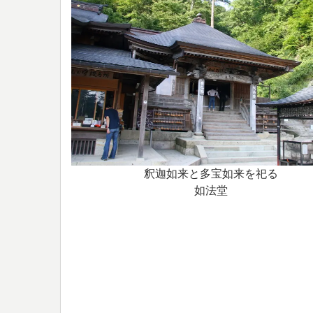
釈迦如来と多宝如来を祀る
如法堂