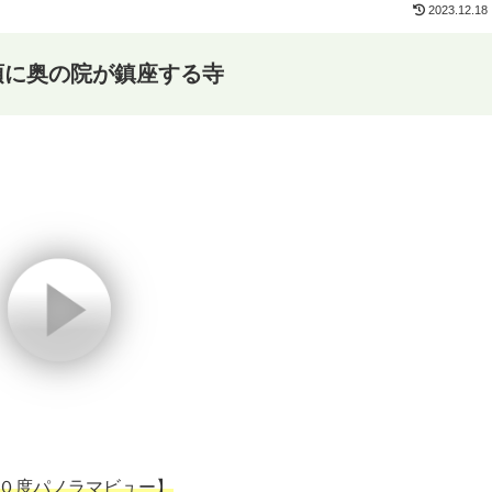
2023.12.18
頂に奥の院が鎮座する寺
０度パノラマビュー】