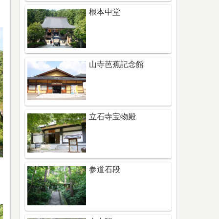
根本中堂
山寺芭蕉記念館
立石寺宝物殿
参道石段