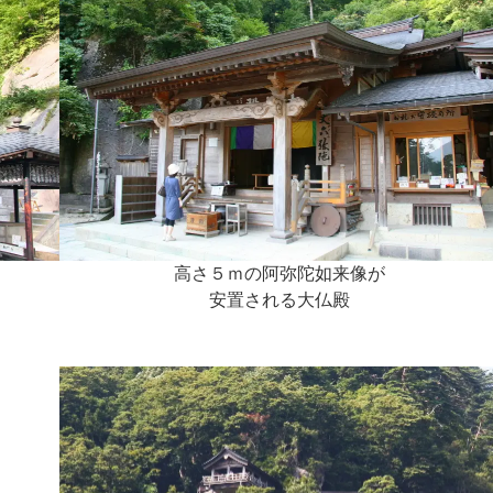
高さ５ｍの阿弥陀如来像が
安置される大仏殿