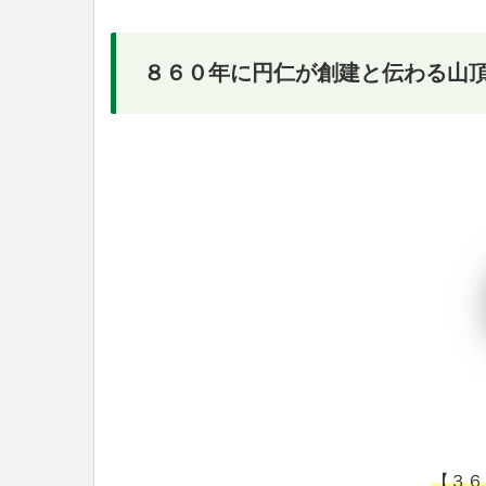
８６０年に円仁が創建と伝わる山
【３６