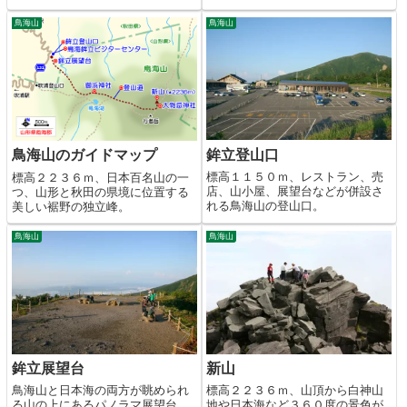
鳥海山
鳥海山
鉾立登山口
鳥海山のガイドマップ
標高１１５０ｍ、レストラン、売
標高２２３６ｍ、日本百名山の一
店、山小屋、展望台などが併設さ
つ、山形と秋田の県境に位置する
れる鳥海山の登山口。
美しい裾野の独立峰。
鳥海山
鳥海山
鉾立展望台
新山
鳥海山と日本海の両方が眺められ
標高２２３６ｍ、山頂から白神山
る山の上にあるパノラマ展望台。
地や日本海など３６０度の景色が