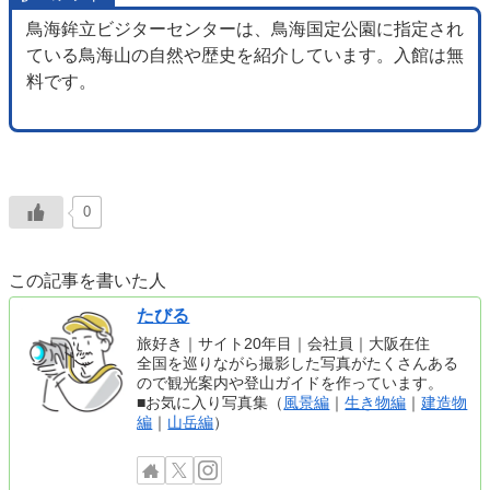
鳥海鉾立ビジターセンターは、鳥海国定公園に指定され
ている鳥海山の自然や歴史を紹介しています。入館は無
料です。
0
この記事を書いた人
たびる
旅好き｜サイト20年目｜会社員｜大阪在住
全国を巡りながら撮影した写真がたくさんある
ので観光案内や登山ガイドを作っています。
■お気に入り写真集（
風景編
｜
生き物編
｜
建造物
編
｜
山岳編
）