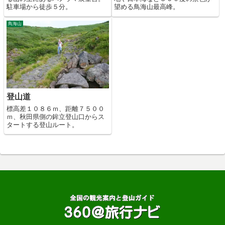
駐車場から徒歩５分。
望める鳥海山最高峰。
鳥海山
登山道
標高差１０８６ｍ、距離７５００
ｍ、秋田県側の鉾立登山口からス
タートする登山ルート。