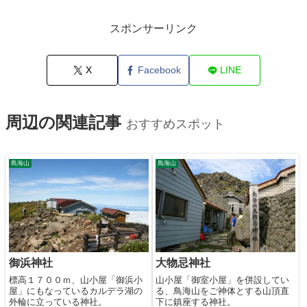
スポンサーリンク
X
Facebook
LINE
周辺の関連記事
おすすめスポット
鳥海山
鳥海山
御浜神社
大物忌神社
標高１７００ｍ、山小屋「御浜小
山小屋「御室小屋」を併設してい
屋」にもなっているカルデラ湖の
る、鳥海山をご神体とする山頂直
外輪に立っている神社。
下に鎮座する神社。