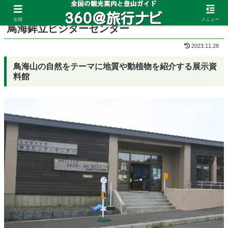
ホーム
山形県
鳥海山
全国
メニュー
鳥海鉾立ビジターセンター
2023.11.28
鳥海山の自然をテーマに地質や動植物を紹介する展示資
料館