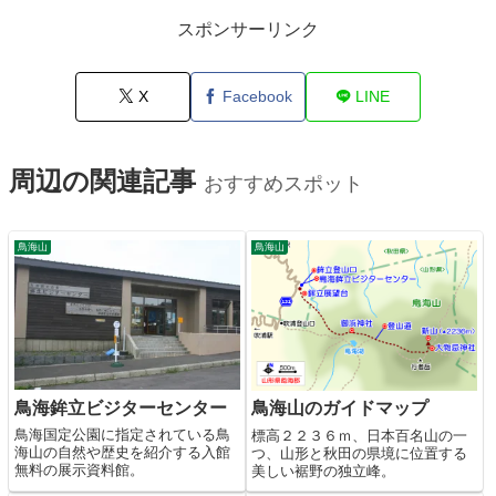
スポンサーリンク
X
Facebook
LINE
周辺の関連記事
おすすめスポット
鳥海山
鳥海山
鳥海鉾立ビジターセンター
鳥海山のガイドマップ
鳥海国定公園に指定されている鳥
標高２２３６ｍ、日本百名山の一
海山の自然や歴史を紹介する入館
つ、山形と秋田の県境に位置する
無料の展示資料館。
美しい裾野の独立峰。