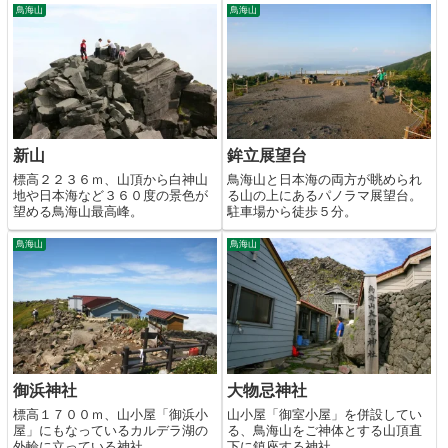
鳥海山
鳥海山
新山
鉾立展望台
標高２２３６ｍ、山頂から白神山
鳥海山と日本海の両方が眺められ
地や日本海など３６０度の景色が
る山の上にあるパノラマ展望台。
望める鳥海山最高峰。
駐車場から徒歩５分。
鳥海山
鳥海山
御浜神社
大物忌神社
標高１７００ｍ、山小屋「御浜小
山小屋「御室小屋」を併設してい
屋」にもなっているカルデラ湖の
る、鳥海山をご神体とする山頂直
外輪に立っている神社。
下に鎮座する神社。