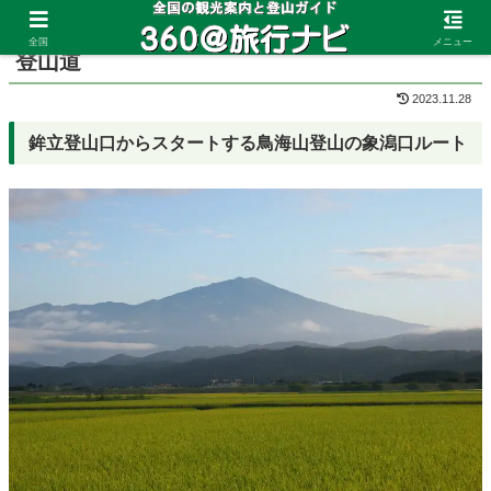
ホーム
山形県
鳥海山
全国
メニュー
登山道
2023.11.28
鉾立登山口からスタートする鳥海山登山の象潟口ルート