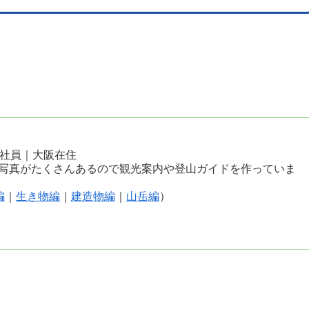
会社員｜大阪在住
写真がたくさんあるので観光案内や登山ガイドを作っていま
編
｜
生き物編
｜
建造物編
｜
山岳編
）