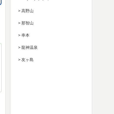
> 高野山
> 那智山
> 串本
> 龍神温泉
> 友ヶ島