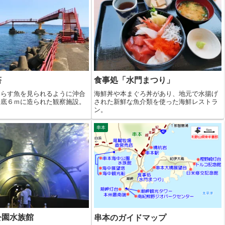
塔
食事処「水門まつり」
暮らす魚を見られるように沖合
海鮮丼や本まぐろ丼があり、地元で水揚げ
海底６ｍに造られた観察施設。
された新鮮な魚介類を使った海鮮レストラ
ン。
串本
公園水族館
串本のガイドマップ