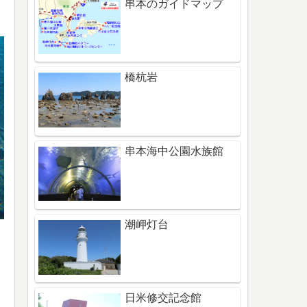
串本のガイドマップ
橋杭岩
串本海中公園水族館
潮岬灯台
日米修交記念館