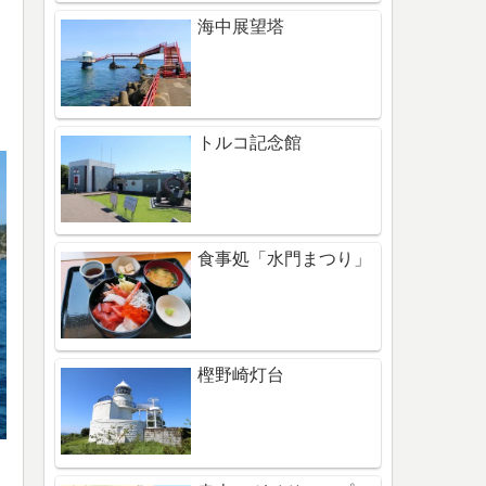
海中展望塔
トルコ記念館
食事処「水門まつり」
樫野崎灯台