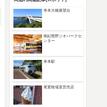
串本大橋展望台
南紀熊野ジオパークセ
ンター
串本駅
尾鷲牧場直営売店