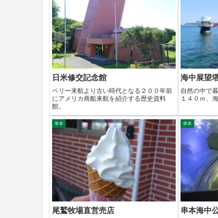
日米修交記念館
海中展望
ペリー来航より古い時代となる２００年前
自然の中で
にアメリカ商船来航を紹介する歴史資料
１４０ｍ、
館。
串本
串本
尾鷲牧場直営売店
串本海中