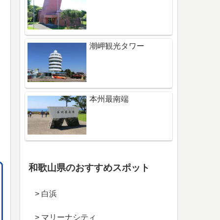
潮岬観光タワー
本州最南端
和歌山県のおすすめスポット
> 白浜
> マリーナシティ