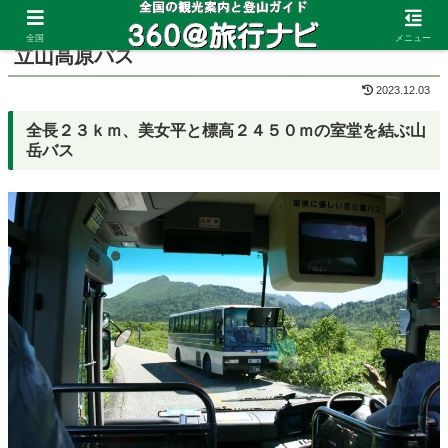
ホーム
富山県
立山黒部アルペンルート
全国
メニュー
立山高原バス
2023.12.03
全長２３ｋｍ、美女平と標高２４５０ｍの室堂を結ぶ山
岳バス