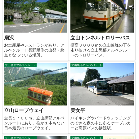
扇沢
立山トンネルトロリーバス
お土産屋やレストランがあり、ア
標高３０００ｍの立山連峰の下を
ルペンルート長野県側の出発・終
走り抜ける立山黒部アルペンルー
点となっている場所。
トのトロリーバス。
立山黒部アルペンルート
立山黒部アルペンルート
立山ロープウェイ
美女平
全長１７００ｍ、立山黒部アルペ
ハイキングやバードウォッチング
ンルートにあり、柱が１本もない
のできる森の中にあるケーブルカ
日本最長のロープウェイ。
ーと高原バスの接続駅。
立山黒部アルペンルート
立山黒部アルペンルート