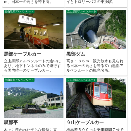
ｍ、日本一の高さを誇る滝。
イとトロリーバスの乗換駅。
立山黒部アルペンルート
立山黒部アルペンルート
黒部ケーブルカー
黒部ダム
立山黒部アルペンルートの途中に
高さ１８６ｍ、観光放水も見られ
あり、地下トンネルのみで運行す
る日本一の高さを誇る立山黒部ア
る国内唯一のケーブルカー。
ルペンルートの観光名所。
立山黒部アルペンルート
立山黒部アルペンルート
黒部平
立山ケーブルカー
木々に覆われた平らな場所に立
標高差５００ｍを乗車時間７分で