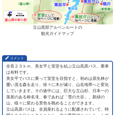
立山黒部アルペンルートの
観光ガイドマップ
コメント
全長２３ｋｍ、美女平と室堂を結ぶ立山高原バス。乗車
は有料です。
美女平でバスに乗って室堂を目指すと、初めは原生林が
覆い茂る森を走り、徐々に木が減り、山岳地帯へと変化
していきます。その途中には、巨大な立山杉、日本一の
落差のある称名滝、春であれば「雪の大谷」、新緑の
山、様々に変わる景色を眺めることができます。
立山高原バスは、全員座れるように配慮されていて、時