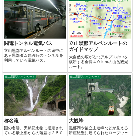
関電トンネル電気バス
立山黒部アルペンルートの
ガイドマップ
立山黒部アルペンルートの途中に
ある黒部ダム建設時のトンネルを
大自然の広がる北アルプスの中を
利用している電気バス。
横断する全長４０ｋｍの山岳観光
ルート。
立山黒部アルペンルート
立山黒部アルペンルート
称名滝
大観峰
国の名勝、天然記念物に指定され
黒部湖や後立山連峰などが見える
ている最上部からの落差は３５０
断崖絶壁に建てられたロープウェ