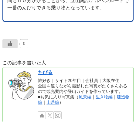
間も５０分かかることから、立山黒部アルペンルートで
一番のんびりできる乗り物となっています。
0
この記事を書いた人
たびる
旅好き｜サイト20年目｜会社員｜大阪在住
全国を巡りながら撮影した写真がたくさんある
ので観光案内や登山ガイドを作っています。
■お気に入り写真集（
風景編
｜
生き物編
｜
建造物
編
｜
山岳編
）