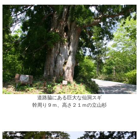
道路脇にある巨大な仙洞スギ
幹周り９ｍ、高さ２１ｍの立山杉