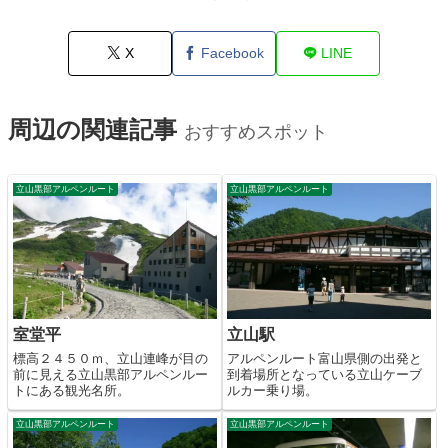
X
Facebook
LINE
周辺の関連記事
おすすめスポット
立山黒部アルペンルート
立山黒部アルペンルート
室堂平
立山駅
標高２４５０ｍ、立山連峰が目の
アルペンルート富山県側の出発と
前に見える立山黒部アルペンルー
到着場所となっている立山ケーブ
トにある観光名所。
ルカー乗り場。
立山黒部アルペンルート
立山黒部アルペンルート