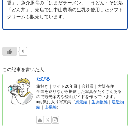
香」、魚介豚骨の「はまだラーメン」、うどん・そば処
「どん丼」、売店では中山農場の生乳を使用したソフト
クリームも販売しています。
0
この記事を書いた人
たびる
旅好き｜サイト20年目｜会社員｜大阪在住
全国を巡りながら撮影した写真がたくさんある
ので観光案内や登山ガイドを作っています。
■お気に入り写真集（
風景編
｜
生き物編
｜
建造物
編
｜
山岳編
）