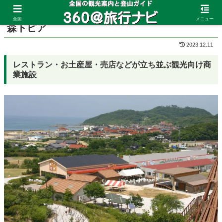
ホーム
島根県
石見海浜公園
全国
メニュー
森トピア
2023.12.11
レストラン・お土産屋・売店などが立ち並ぶ観光向け商
業施設