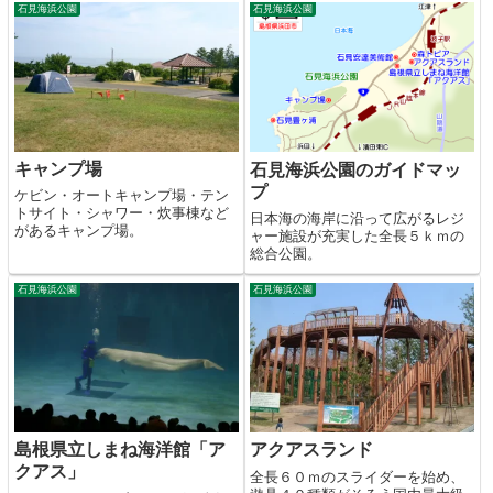
石見海浜公園
石見海浜公園
キャンプ場
石見海浜公園のガイドマッ
プ
ケビン・オートキャンプ場・テン
トサイト・シャワー・炊事棟など
日本海の海岸に沿って広がるレジ
があるキャンプ場。
ャー施設が充実した全長５ｋｍの
総合公園。
石見海浜公園
石見海浜公園
島根県立しまね海洋館「ア
アクアスランド
クアス」
全長６０ｍのスライダーを始め、