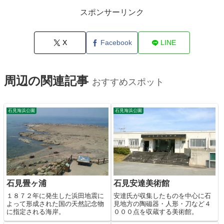
スポンサーリンク
X
Facebook
LINE
周辺の関連記事
おすすめスポット
石見海浜公園
石見海浜公園
石見畳ヶ浦
石見安達美術館
１８７２年に発生した浜田地震に
安達氏が収集したものを中心に石
よって形成された国の天然記念物
見地方の陶磁器・人形・刀など４
に指定される海岸。
０００点を収蔵する美術館。