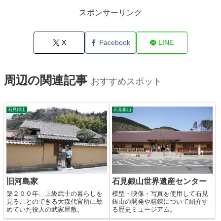
スポンサーリンク
X
Facebook
LINE
周辺の関連記事
おすすめスポット
石見銀山
石見銀山
旧河島家
石見銀山世界遺産センター
築２００年、上級武士の暮らしを
模型・映像・写真を使用して石見
見ることのできる大森代官所に勤
銀山の開発や精錬について紹介す
めていた役人の武家屋敷。
る歴史ミュージアム。