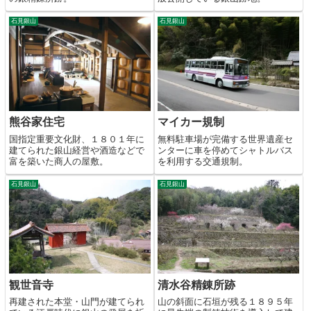
石見銀山
石見銀山
熊谷家住宅
マイカー規制
国指定重要文化財、１８０１年に
無料駐車場が完備する世界遺産セ
建てられた銀山経営や酒造などで
ンターに車を停めてシャトルバス
富を築いた商人の屋敷。
を利用する交通規制。
石見銀山
石見銀山
観世音寺
清水谷精錬所跡
再建された本堂・山門が建てられ
山の斜面に石垣が残る１８９５年