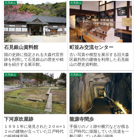
石見銀山
石見銀山
石見銀山資料館
町並み交流センター
国の史跡に指定される大森代官所
古い写真や模型を展示する旧大森
跡を利用して石見銀山の歴史や精
区裁判所の建物を利用した石見銀
錬を紹介する展示館。
山の歴史資料館。
石見銀山
石見銀山
下河原吹屋跡
龍源寺間歩
１９９１年に発見された２０ｍ×１
手掘りのノミ跡や横穴などが残る
２ｍの建物が立っていた江戸時代
江戸時代に採掘していた坑道を一
の銀精錬所跡。
般公開している銀山跡地。