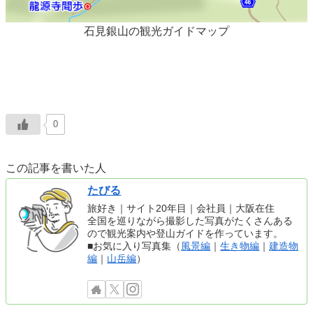
石見銀山の観光ガイドマップ
0
この記事を書いた人
たびる
旅好き｜サイト20年目｜会社員｜大阪在住
全国を巡りながら撮影した写真がたくさんある
ので観光案内や登山ガイドを作っています。
■お気に入り写真集（
風景編
｜
生き物編
｜
建造物
編
｜
山岳編
）