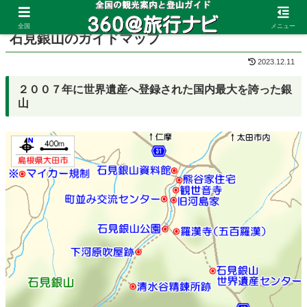
ホーム
島根県
石見銀山
全国
メニュー
石見銀山のガイドマップ
2023.12.11
２００７年に世界遺産へ登録された国内最大を誇った銀
山