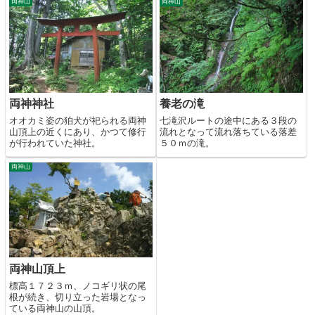
両神山
両神山
両神神社
養老の滝
オオカミ姿の狛犬が祀られる両神
七滝沢ルートの途中にある３段の
山頂上の近くにあり、かつて修行
流れとなって流れ落ちている落差
が行われていた神社。
５０ｍの滝。
両神山
両神山頂上
標高１７２３ｍ、ノコギリ状の尾
根が続き、切り立った岩場となっ
ている両神山の山頂。