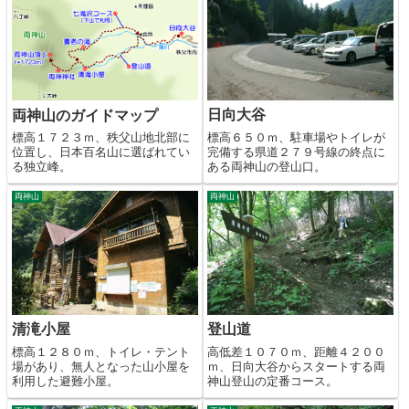
日向大谷
両神山のガイドマップ
標高６５０ｍ、駐車場やトイレが
標高１７２３ｍ、秩父山地北部に
完備する県道２７９号線の終点に
位置し、日本百名山に選ばれてい
ある両神山の登山口。
る独立峰。
両神山
両神山
清滝小屋
登山道
標高１２８０ｍ、トイレ・テント
高低差１０７０ｍ、距離４２００
場があり、無人となった山小屋を
ｍ、日向大谷からスタートする両
利用した避難小屋。
神山登山の定番コース。