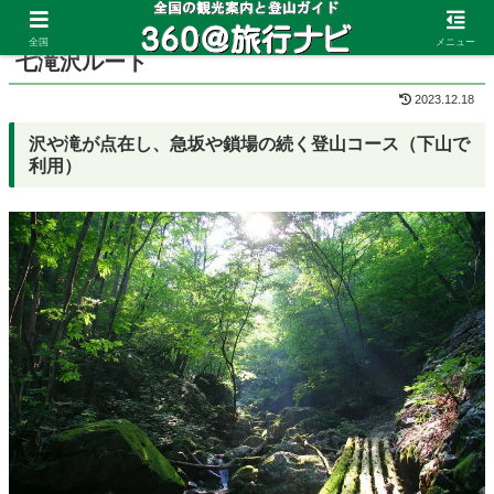
ホーム
埼玉県
両神山
全国
メニュー
七滝沢ルート
2023.12.18
沢や滝が点在し、急坂や鎖場の続く登山コース（下山で
利用）