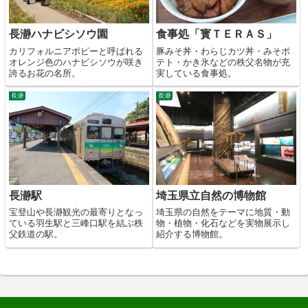
長瀞ハナビシソウ園
食事処「寳ＴＥＲＡＳ」
カリフォルニアポピーと呼ばれる
豚みそ丼・わらじカツ丼・みそポ
オレンジ色のハナビシソウが咲き
テト・かき氷などの秩父名物が充
誇るお花の名所。
実している食事処。
長瀞
長瀞
長瀞駅
埼玉県立自然の博物館
宝登山や長瀞観光の最寄りとなっ
埼玉県の自然をテーマに地質・動
ている羽生駅と三峰口駅を結ぶ秩
物・植物・化石などを実物展示し
父鉄道の駅。
紹介する博物館。