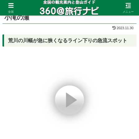
ホーム
埼玉県
長瀞
全国
メニュー
小滝の瀬
2023.11.30
荒川の川幅が急に狭くなるライン下りの急流スポット