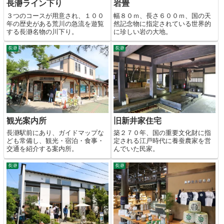
長瀞ライン下り
岩畳
３つのコースが用意され、１００
幅８０ｍ、長さ６００ｍ、国の天
年の歴史がある荒川の急流を遊覧
然記念物に指定されている世界的
する長瀞名物の川下り。
に珍しい岩の大地。
長瀞
長瀞
観光案内所
旧新井家住宅
長瀞駅前にあり、ガイドマップな
築２７０年、国の重要文化財に指
ども常備し、観光・宿泊・食事・
定される江戸時代に養蚕農家を営
交通を紹介する案内所。
んでいた民家。
長瀞
長瀞