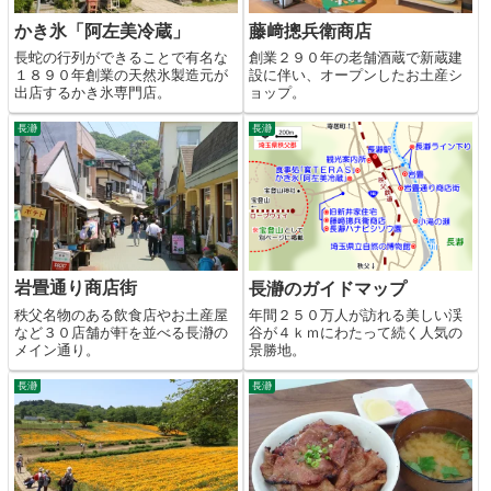
かき氷「阿左美冷蔵」
藤﨑摠兵衛商店
長蛇の行列ができることで有名な
創業２９０年の老舗酒蔵で新蔵建
１８９０年創業の天然氷製造元が
設に伴い、オープンしたお土産シ
出店するかき氷専門店。
ョップ。
長瀞
長瀞
岩畳通り商店街
長瀞のガイドマップ
秩父名物のある飲食店やお土産屋
年間２５０万人が訪れる美しい渓
など３０店舗が軒を並べる長瀞の
谷が４ｋｍにわたって続く人気の
メイン通り。
景勝地。
長瀞
長瀞