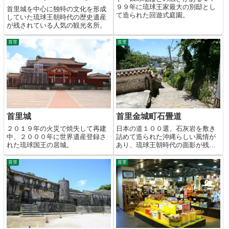
９９年に琉球王家最大の別邸とし
首里城を中心に独特の文化を形成
て造られた回遊式庭園。
していた琉球王朝時代の歴史遺産
が残されている人気の観光名所。
首里
首里
首里城
首里金城町石畳道
２０１９年の火災で焼失して再建
日本の道１００選、石灰岩を敷き
中、２０００年に世界遺産登録さ
詰めて造られた沖縄らしい風情が
れた琉球国王の居城。
あり、琉球王朝時代の面影が残る
坂道。
首里
首里