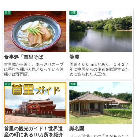
首里
首里
食事処「首里そば」
龍潭
首里城から近く、あっさりスープ
周囲４００ｍほどあり、１４２７
に手打ち麺が人気となっている沖
年に中国からの使者を歓迎するた
縄そば専門店。
めに造られた人工池。
首里
首里
首里の観光ガイド！世界遺
識名園
産の町にある10カ所を紹介
ドーム球場ほどの広さがある１７