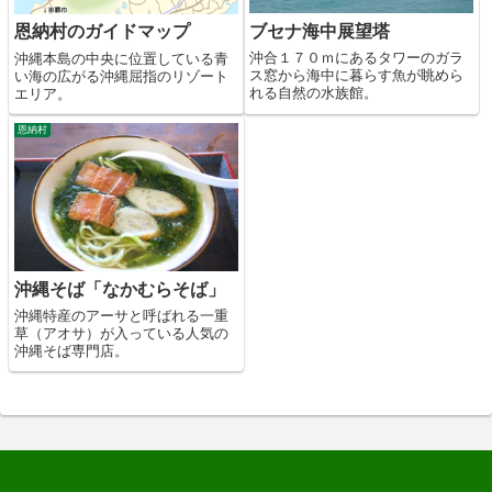
ブセナ海中展望塔
恩納村のガイドマップ
沖合１７０ｍにあるタワーのガラ
沖縄本島の中央に位置している青
ス窓から海中に暮らす魚が眺めら
い海の広がる沖縄屈指のリゾート
れる自然の水族館。
エリア。
恩納村
沖縄そば「なかむらそば」
沖縄特産のアーサと呼ばれる一重
草（アオサ）が入っている人気の
沖縄そば専門店。