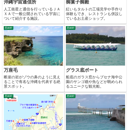
沖縄宇宙通信所
御菓子御殿
人工衛星と通信を行っているＪＡ
紅いもタルトの工場見学や手作り
ＸＡで一般公開されている宇宙に
体験もでき、レストランも併設し
ついて紹介する施設。
ているお土産ショップ。
恩納村
恩納村
万座毛
グラス底ボート
断崖の岩がゾウの鼻のように見え
船底のガラス窓からブセナ海中公
ることで有名な沖縄を代表する絶
園のサンゴ礁や魚などが眺められ
景スポット。
るユニークな観光船。
恩納村
恩納村