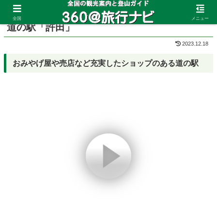
ホーム
沖縄県
恩納村
全国
メニュー
道の駅「許田」
2023.12.18
おみやげ屋や売店など充実したショップのある道の駅