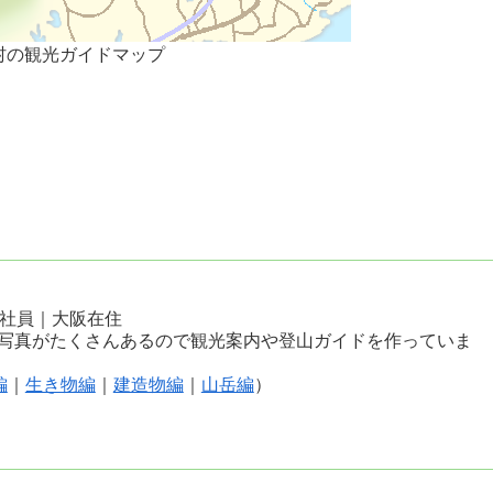
村の観光ガイドマップ
会社員｜大阪在住
写真がたくさんあるので観光案内や登山ガイドを作っていま
編
｜
生き物編
｜
建造物編
｜
山岳編
）