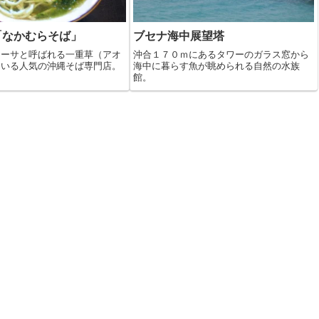
「なかむらそば」
ブセナ海中展望塔
アーサと呼ばれる一重草（アオ
沖合１７０ｍにあるタワーのガラス窓から
ている人気の沖縄そば専門店。
海中に暮らす魚が眺められる自然の水族
館。