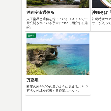
沖縄宇宙通信所
沖縄そば
人工衛星と通信を行っているＪＡＸＡで一
沖縄特産の
般公開されている宇宙について紹介する施
サ）が入っ
設。
恩納村
万座毛
断崖の岩がゾウの鼻のように見えることで
有名な沖縄を代表する絶景スポット。