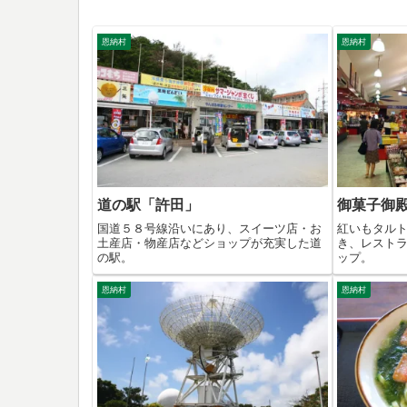
恩納村
恩納村
道の駅「許田」
御菓子御
国道５８号線沿いにあり、スイーツ店・お
紅いもタル
土産店・物産店などショップが充実した道
き、レスト
の駅。
ップ。
恩納村
恩納村