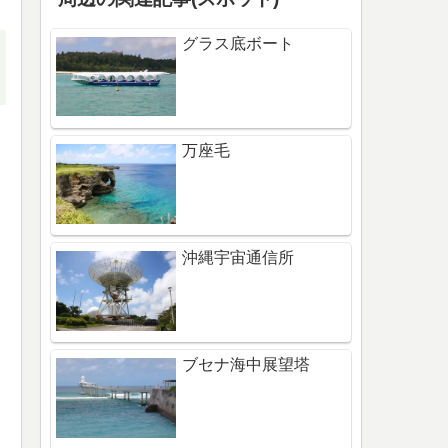
グラス底ボート
万座毛
沖縄宇宙通信所
ブセナ海中展望塔