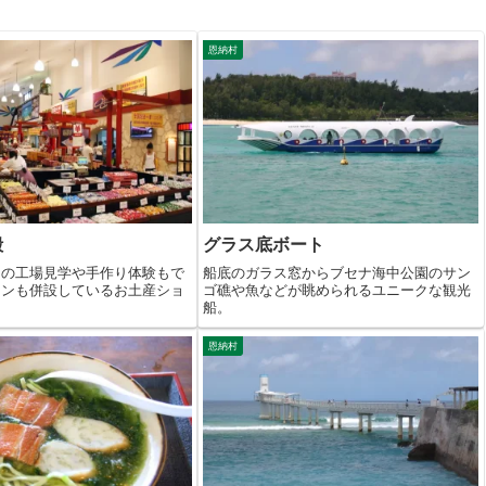
恩納村
殿
グラス底ボート
トの工場見学や手作り体験もで
船底のガラス窓からブセナ海中公園のサン
ランも併設しているお土産ショ
ゴ礁や魚などが眺められるユニークな観光
船。
恩納村