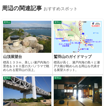
周辺の関連記事
おすすめスポット
鷲羽山
鷲羽山
山頂展望台
鷲羽山のガイドマップ
標高１３３ｍ、美しい瀬戸内海の
標高が高く、瀬戸内海の島々と瀬
景色を３６０度の大パノラマで眺
戸大橋が眺められる岡山を代表す
められる鷲羽山の頂上。
る展望スポット。
鷲羽山
鷲羽山