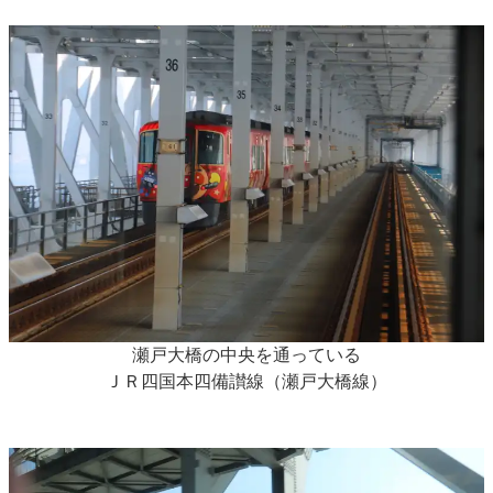
瀬戸大橋の中央を通っている
ＪＲ四国本四備讃線（瀬戸大橋線）