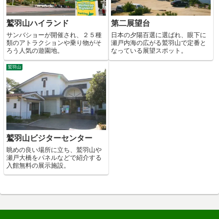
鷲羽山ハイランド
第二展望台
サンバショーが開催され、２５種
日本の夕陽百選に選ばれ、眼下に
類のアトラクションや乗り物がそ
瀬戸内海の広がる鷲羽山で定番と
ろう人気の遊園地。
なっている展望スポット。
鷲羽山
鷲羽山ビジターセンター
眺めの良い場所に立ち、鷲羽山や
瀬戸大橋をパネルなどで紹介する
入館無料の展示施設。