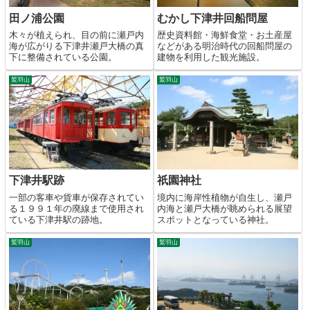
田ノ浦公園
むかし下津井回船問屋
木々が植えられ、目の前に瀬戸内
歴史資料館・海鮮食堂・お土産屋
海が広がりる下津井瀬戸大橋の真
などがある明治時代の回船問屋の
下に整備されている公園。
建物を利用した観光施設。
鷲羽山
鷲羽山
下津井駅跡
祇園神社
一部の客車や貨車が保存されてい
境内に海岸性植物が自生し、瀬戸
る１９９１年の廃線まで使用され
内海と瀬戸大橋が眺められる展望
ている下津井駅の跡地。
スポットとなっている神社。
鷲羽山
鷲羽山