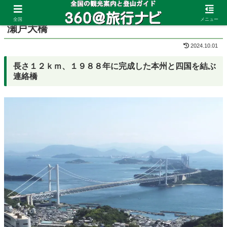
ホーム
岡山県
鷲羽山
全国
メニュー
瀬戸大橋
2024.10.01
長さ１２ｋｍ、１９８８年に完成した本州と四国を結ぶ
連絡橋