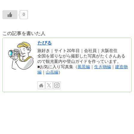
0
この記事を書いた人
たびる
旅好き｜サイト20年目｜会社員｜大阪在住
全国を巡りながら撮影した写真がたくさんある
ので観光案内や登山ガイドを作っています。
■お気に入り写真集（
風景編
｜
生き物編
｜
建造物
編
｜
山岳編
）